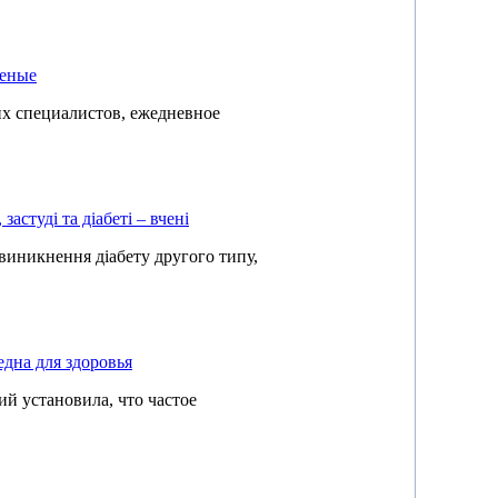
ченые
х специалистов, ежедневное
застуді та діабеті – вчені
иникнення діабету другого типу,
дна для здоровья
й установила, что частое