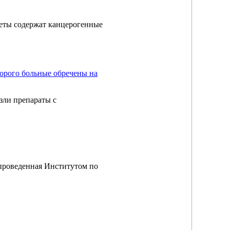
реты содержат канцерогенные
торого больные обречены на
езли препараты с
 проведенная Институтом по