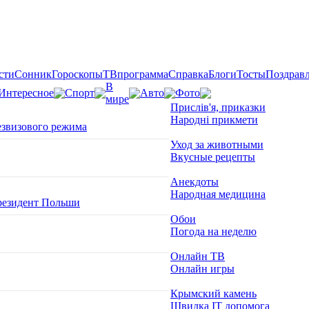
сти
Сонник
Гороскопы
ТВпрограмма
Справка
Блоги
Тосты
Поздрав
В
Интересное
Спорт
Авто
Фото
мире
Прислів'я, приказки
Народні прикмети
езвизового режима
Уход за животными
Вкусные рецепты
Анекдоты
Народная медицина
президент Польши
Обои
Погода на неделю
Онлайн ТВ
Онлайн игры
Крымский камень
Швидка ІТ допомога