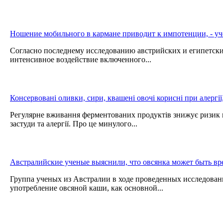
Ношение мобильного в кармане приводит к импотенции, - у
Согласно последнему исследованию австрийских и египетски
интенсивное воздействие включенного...
Консервовані оливки, сири, квашені овочі корисні при алергії, 
Регулярне вживання ферментованих продуктів знижує ризик в
застуди та алергії. Про це минулого...
Австралийские ученые выяснили, что овсянка может быть вре
Группа ученых из Австралии в ходе проведенных исследовани
употребление овсяной каши, как основной...