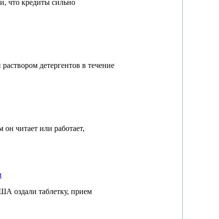
, что кредиты сильно
раствором детергентов в течение
 он читает или работает,
м
ША оздали таблетку, прием