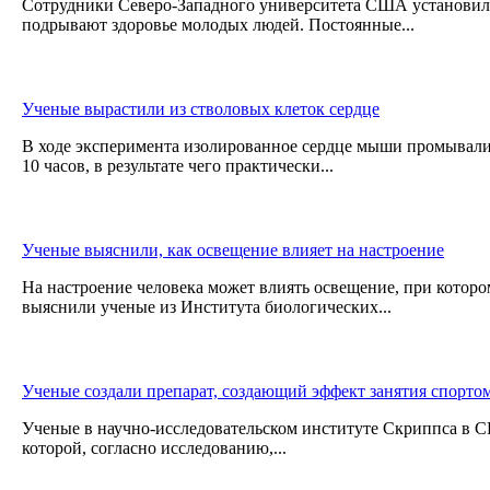
Сотрудники Северо-Западного университета США установили
подрывают здоровье молодых людей. Постоянные...
Ученые вырастили из стволовых клеток сердце
В ходе эксперимента изолированное сердце мыши промывали 
10 часов, в результате чего практически...
Ученые выяснили, как освещение влияет на настроение
На настроение человека может влиять освещение, при котором
выяснили ученые из Института биологических...
Ученые создали препарат, создающий эффект занятия спорто
Ученые в научно-исследовательском институте Скриппса в С
которой, согласно исследованию,...