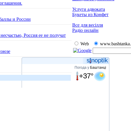
оглашения.
Услуги адвоката
Букеты из Конфет
баллы и России
Все для весілля
Радіо онлайн
есчастью, Россия ее не получат
Web
www.bashtanka.
союзе
Погода у
Баштанці
+37°