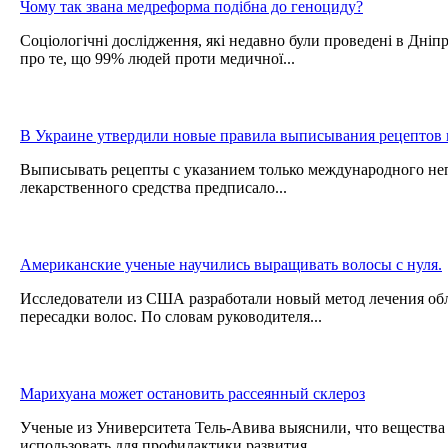
Чому так звана медреформа подібна до геноциду?
Соціологічні дослідження, які недавно були проведені в Дніпр
про те, що 99% людей проти медичної...
В Украине утвердили новые правила выписывания рецептов 
Выписывать рецепты с указанием только международного не
лекарственного средства предписало...
Американские ученые научились выращивать волосы с нуля.
Исследователи из США разработали новый метод лечения обл
пересадки волос. По словам руководителя...
Марихуана может остановить рассеянный склероз
Ученые из Университета Тель-Авива выяснили, что вещества
использовать для профилактики развития...