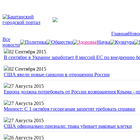
Главная
Ново
Все
Политика
Общество
Здоровье
Наука
Культура
новости
02 Сентября 2015
В сентябре в Украине заработает 8 миссий ЕС по внедрению б
02 Сентября 2015
США ввели новые санкции в отношении России
27 Августа 2015
Европа должна потребовать от России возвращения Крыма - 
27 Августа 2015
Минюст: С 1 октября госорганам запретят требовать справки
27 Августа 2015
США официально признали: трава убивает раковые клетки
26 Августа 2015