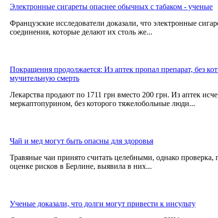
Электронные сигареты опаснее обычных с табаком - ученые
Французские исследователи доказали, что электронные сига
соединения, которые делают их столь же...
Покращення продолжается: Из аптек пропал препарат, без ко
мучительную смерть
Лекарства продают по 1711 грн вместо 200 грн. Из аптек исч
меркаптопурином, без которого тяжелобольные люди...
Чай и мед могут быть опасны для здоровья
Травяные чаи принято считать целебными, однако проверка,
оценке рисков в Берлине, выявила в них...
Ученые доказали, что долги могут привести к инсульту