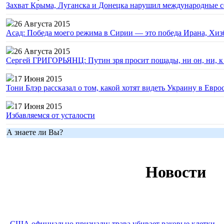
Захват Крыма, Луганска и Донецка нарушил международные с
26 Августа 2015
Асад: Победа моего режима в Сирии — это победа Ирана, Хиз
26 Августа 2015
Сергей ГРИГОРЬЯНЦ: Путин зря просит пощады, ни он, ни, к н
17 Июня 2015
Тони Блэр рассказал о том, какой хотят видеть Украину в Евро
17 Июня 2015
Избавляемся от усталости
А знаете ли Вы?
Новости
США официально признали: трава убивает раковые клетки