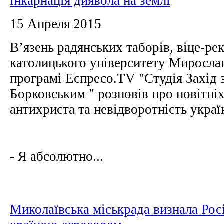
інкарнація диявола на землі
15 Апреля 2015
В’язень радянських таборів, віце-ре
католицького університету Миросла
програмі Еспресо.TV "Студія Захід
Борковським " розповів про новітні
антихриста та невідворотність укра
- Я абсолютно...
Миколаївська міськрада визнала Рос