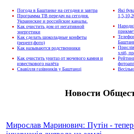
Погода в Баштанке на сегодня и завтра
Які був
Программа ТВ передач на сегодня.
1,5,10,2
Украинские и российские каналы.
Народні
Как очистить дом от негативной
прикмет
энергетики
Телефо
Как сделать шоколадные конфеты
Баштан
(рецепт,фото)
Прислів
Как называются родственники
хліб, п
Как очистить унитаз от мочевого камня и
Рейтин
известкового налёта
фотоап
Свавілля газівників у Баштанці
Весільн
Новости Общес
Мирослав Маринович: Путін - тепе