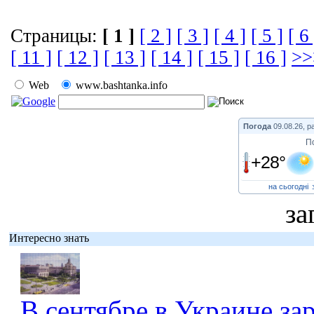
Страницы:
[ 1 ]
[ 2 ]
[ 3 ]
[ 4 ]
[ 5 ]
[ 6 
[ 11 ]
[ 12 ]
[ 13 ]
[ 14 ]
[ 15 ]
[ 16 ]
>>
Web
www.bashtanka.info
Погода
09.08.26, р
П
+28°
на сьогодні
за
Интересно знать
В сентябре в Украине за