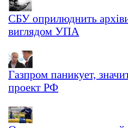
СБУ оприлюднить архів
виглядом УПА
Газпром паникует, значи
проект РФ