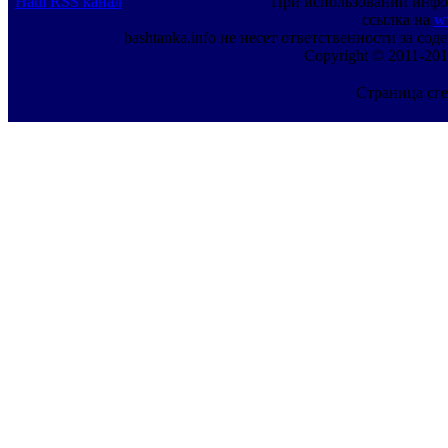
Наш RSS канал
При использовании инфо
ссылка на
w
bashtanka.info не несет ответственности за с
Copyright © 2011-201
Страница сге