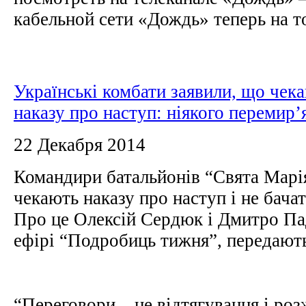
кабельной сети «Дождь» теперь на то
Українські комбати заявили, що чек
наказу про наступ: ніякого перемир’
22 Декабря 2014
Командири батальйонів “Свята Марі
чекають наказу про наступ і не бачат
Про це Олексій Сердюк і Дмитро Па
ефірі “Подробиць тижня”, передают
“Переговори – це відтягування і роз