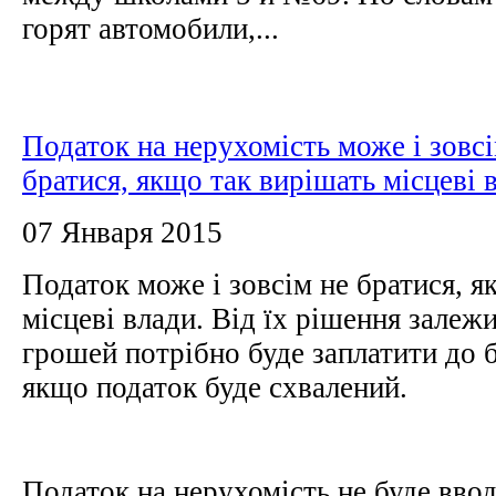
горят автомобили,...
Податок на нерухомість може і зовсі
братися, якщо так вирішать місцеві 
07 Января 2015
Податок може і зовсім не братися, я
місцеві влади. Від їх рішення залежит
грошей потрібно буде заплатити до б
якщо податок буде схвалений.
Податок на нерухомість не буде вво