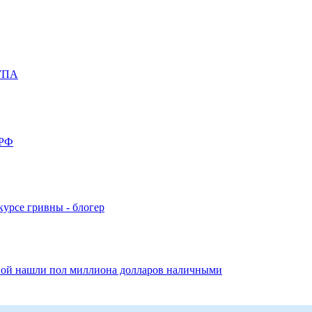
 УПА
 РФ
курсе гривны - блогер
анной нашли пол миллиона долларов наличными