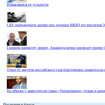
Избавляемся от усталости
СБУ оприлюднить архіви про злочини НКВД під виглядом
Газпром паникует, значит, Анаконда верно кромсает проект
Отказ от закупок российского газа благотворно скажется на 
На обыске у заместителя главы «Укрзалізниці» только в в
Последнее в блогах