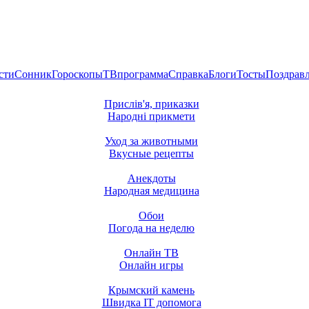
сти
Сонник
Гороскопы
ТВпрограмма
Справка
Блоги
Тосты
Поздрав
Прислів'я, приказки
Народні прикмети
Уход за животными
Вкусные рецепты
Анекдоты
Народная медицина
Обои
Погода на неделю
Онлайн ТВ
Онлайн игры
Крымский камень
Швидка ІТ допомога