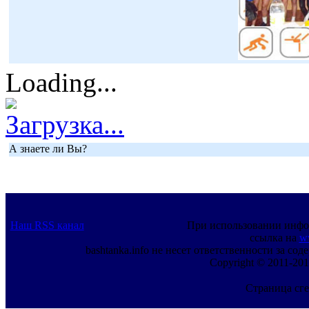
Loading...
Загрузка...
А знаете ли Вы?
Наш RSS канал
При использовании инфо
ссылка на
w
bashtanka.info не несет ответственности за с
Copyright © 2011-201
Страница сге