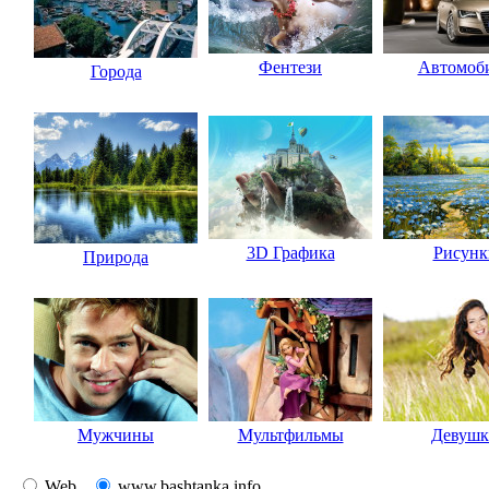
Фентези
Автомоб
Города
3D Графика
Рисунк
Природа
Мужчины
Мультфильмы
Девуш
Web
www.bashtanka.info