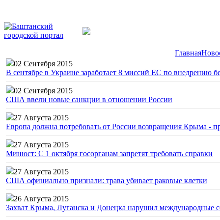
Главная
Ново
02 Сентября 2015
В сентябре в Украине заработает 8 миссий ЕС по внедрению б
02 Сентября 2015
США ввели новые санкции в отношении России
27 Августа 2015
Европа должна потребовать от России возвращения Крыма - 
27 Августа 2015
Минюст: С 1 октября госорганам запретят требовать справки
27 Августа 2015
США официально признали: трава убивает раковые клетки
26 Августа 2015
Захват Крыма, Луганска и Донецка нарушил международные с