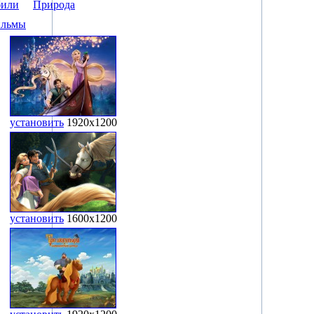
били
Природа
ильмы
установить
1920x1200
установить
1600x1200