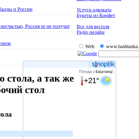
баллы и России
Услуги адвоката
Букеты из Конфет
есчастью, Россия ее не получат
Все для весілля
Радіо онлайн
союзе
Web
www.bashtanka.
Погода у
Баштанці
 стола, а так же
+21°
бочий стол
тола