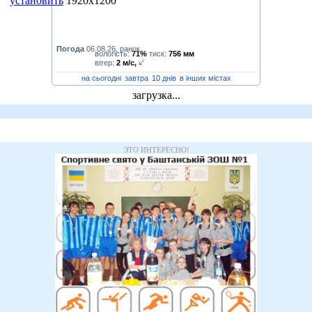
установить
1920x1200
Погода
06.08.26, ранок
вологість:
71%
тиск:
756 мм
вітер:
2 м/с,
на сьогодні
завтра
10 днів
в інших містах
загрузка...
ЭТО ИНТЕРЕСНО!