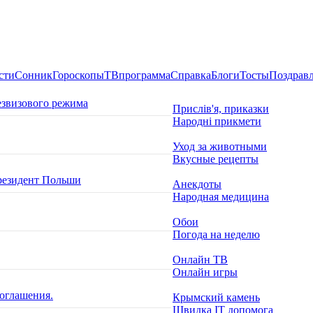
сти
Сонник
Гороскопы
ТВпрограмма
Справка
Блоги
Тосты
Поздрав
езвизового режима
Прислів'я, приказки
Народні прикмети
Уход за животными
Вкусные рецепты
президент Польши
Анекдоты
Народная медицина
Обои
Погода на неделю
Онлайн ТВ
Онлайн игры
оглашения.
Крымский камень
Швидка ІТ допомога