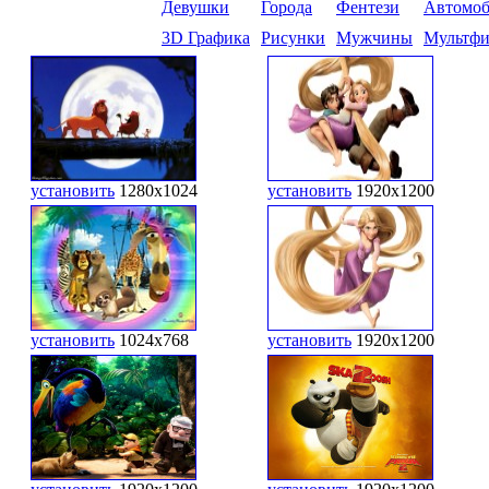
Девушки
Города
Фентези
Автомо
3D Графика
Рисунки
Мужчины
Мультф
установить
1280x1024
установить
1920x1200
установить
1024x768
установить
1920x1200