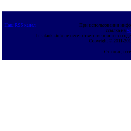
Наш RSS канал
При использовании инфо
ссылка на
w
bashtanka.info не несет ответственности за с
Copyright © 2011-201
Страница сге