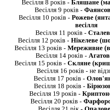
Весілля 8 років -
Бляшане (ма
Весілля 9 років -
Фаянсов
Весілля 10 років -
Рожеве (янта
весілля
Весілля 11 років -
Сталев
Весілля 12 років -
Нікелеве (шо
Весілля 13 років -
Мереживне (в
Весілля 14 років -
Агатов
Весілля 15 років -
Скляне (криш
Весілля 16 років - не від
Весілля 17 років -
Олов'ян
Весілля 18 років -
Бірюзов
Весілля 19 років -
Криптоно
Весілля 20 років -
Фарфоро
Весілля 21 рік -
Опалове