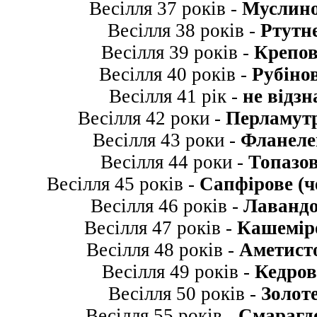
Весілля 37 років -
Муслино
Весілля 38 років -
Ртутне
Весілля 39 років -
Крепов
Весілля 40 років -
Рубінов
Весілля 41 рік -
не відзн
Весілля 42 роки -
Перламутр
Весілля 43 роки -
Фланеле
Весілля 44 роки -
Топазов
Весілля 45 років -
Сапфірове (ч
Весілля 46 років -
Лавандо
Весілля 47 років -
Кашеміро
Весілля 48 років -
Аметисто
Весілля 49 років -
Кедров
Весілля 50 років -
Золоте
Весілля 55 років -
Смарагдо