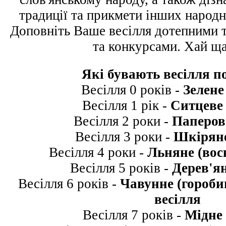
традиції та прикмети інших народно
Доповніть Ваше весілля дотепними 
та конкурсами. Хай ща
Які бувають весілля п
Весілля 0 років -
Зелене
Весілля 1 рік -
Ситцеве 
Весілля 2 роки -
Паперов
Весілля 3 роки -
Шкіряне
Весілля 4 роки -
Льняне (вос
Весілля 5 років -
Дерев'ян
Весілля 6 років -
Чавунне (гороби
весілля
Весілля 7 років -
Мідне 