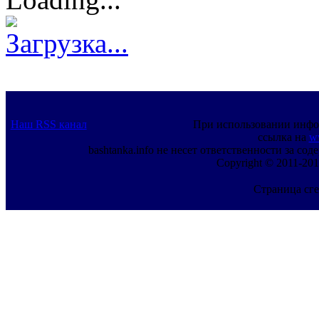
Загрузка...
Наш RSS канал
При использовании инфо
ссылка на
w
bashtanka.info не несет ответственности за с
Copyright © 2011-201
Страница сге