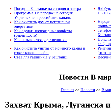
Погода в Баштанке на сегодня и завтра
Які був
Программа ТВ передач на сегодня.
1,5,10,2
Украинские и российские каналы.
Народні
Как очистить дом от негативной
прикмет
энергетики
Телефо
Как сделать шоколадные конфеты
Баштан
(рецепт,фото)
Прислів
Как называются родственники
хліб, п
Как очистить унитаз от мочевого камня и
Рейтин
известкового налёта
фотоап
Свавілля газівників у Баштанці
Весільн
Новости В ми
Главная
>>
Новости
>>
В ми
Захват Крыма, Луганска и