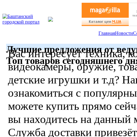
те
Главная
Новости
С
Лучшие предложения от веду
Вас интересует техника, 
Топ товаров сегодняшнего дн
видеокамеры, оружие, тов
детские игрушки и т.д? Н
ознакомиться с популярны
можете купить прямо сейча
вы находитесь на данный 
Служба доставки привезёт