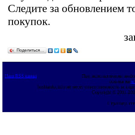
Следите за обновлением т
покупок.
за
Поделиться…
Наш RSS канал
При использовании инфо
ссылка на
w
bashtanka.info не несет ответственности за с
Copyright © 2011-201
Страница сге