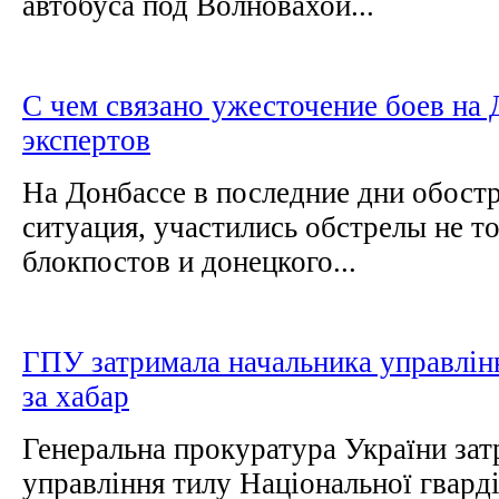
автобуса под Волновахой...
С чем связано ужесточение боев на 
экспертов
На Донбассе в последние дни обост
ситуация, участились обстрелы не т
блокпостов и донецкого...
ГПУ затримала начальника управлінн
за хабар
Генеральна прокуратура України зат
управління тилу Національної гварді