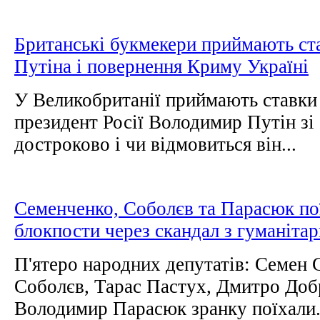
Британські букмекери приймають ста
Путіна і повернення Криму Україні
У Великобританії приймають ставки н
президент Росії Володимир Путін зі 
достроково і чи відмовиться він...
Семенченко, Соболєв та Парасюк по
блокпости через скандал з гуманіта
П'ятеро народних депутатів: Семен 
Соболєв, Тарас Пастух, Дмитро Доб
Володимир Парасюк зранку поїхали.