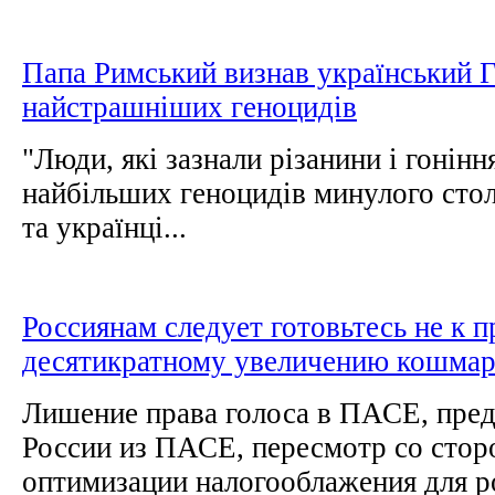
Папа Римський визнав український 
найстрашніших геноцидів
"Люди, які зазнали різанини і гоніння
найбільших геноцидів минулого столі
та українці...
Россиянам следует готовьтесь не к 
десятикратному увеличению кошмар
Лишение права голоса в ПАСЕ, пре
России из ПАСЕ, пересмотр со сто
оптимизации налогооблажения для ро