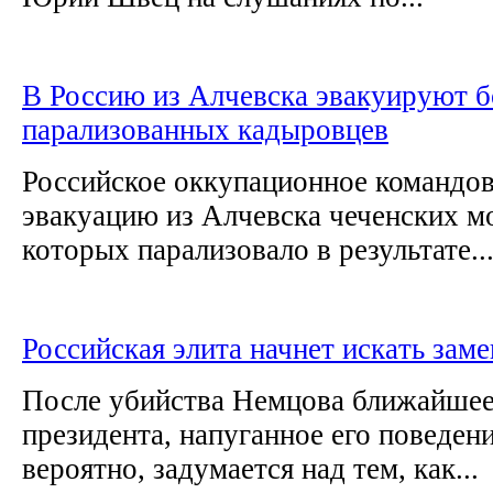
В Россию из Алчевска эвакуируют 
парализованных кадыровцев
Российское оккупационное командов
эвакуацию из Алчевска чеченских м
которых парализовало в результате..
Российская элита начнет иcкaть зам
После убийства Немцова ближайше
президента, напуганное его поведен
вepoятнo, задумается нaд тем, кaк...