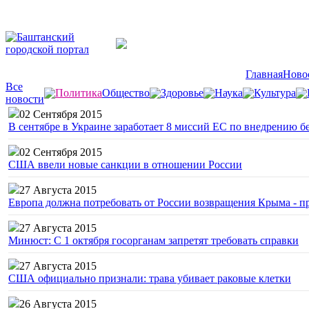
Главная
Ново
Все
Политика
Общество
Здоровье
Наука
Культура
новости
02 Сентября 2015
В сентябре в Украине заработает 8 миссий ЕС по внедрению б
02 Сентября 2015
США ввели новые санкции в отношении России
27 Августа 2015
Европа должна потребовать от России возвращения Крыма - 
27 Августа 2015
Минюст: С 1 октября госорганам запретят требовать справки
27 Августа 2015
США официально признали: трава убивает раковые клетки
26 Августа 2015