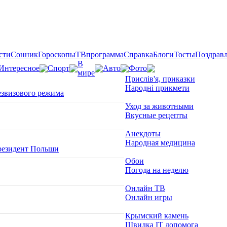
сти
Сонник
Гороскопы
ТВпрограмма
Справка
Блоги
Тосты
Поздрав
В
Интересное
Спорт
Авто
Фото
мире
Прислів'я, приказки
Народні прикмети
езвизового режима
Уход за животными
Вкусные рецепты
Анекдоты
Народная медицина
президент Польши
Обои
Погода на неделю
Онлайн ТВ
Онлайн игры
Крымский камень
Швидка ІТ допомога