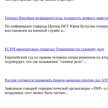
Генерал Воробьев возвращается на должность первого замест
По информации главреда Цензор.НЕТ Юрия Бутусова генера
восстановлен на военной службе и...
ЕСПЧ окончательно оправдал Тимошенко по газовому делу
Европейский суд по правам человека своим решением по в
подтвердил, что так называемое "газовое дело"...
Россия готовится применять боевую авиацию против сил АТ
Заявления главарей террористической организации «ЛНР» о 
воздушных сил» может быть частью...