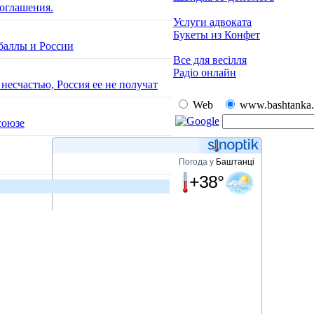
оглашения.
Услуги адвоката
Букеты из Конфет
баллы и России
Все для весілля
Радіо онлайн
есчастью, Россия ее не получат
Web
www.bashtanka.
союзе
Погода у
Баштанці
+38°