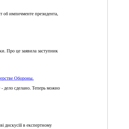
т об импичменте президента,
ики. Про це заявила заступник
ерстве Обороны.
 - дело сделано. Теперь можно
ві дискусіїї в експертному