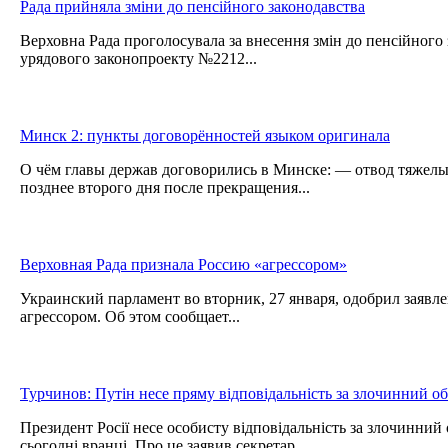
Рада прийняла зміни до пенсійного законодавства
Верховна Рада проголосувала за внесення змін до пенсійного 
урядового законопроекту №2212...
Минск 2: пункты договорённостей языком оригинала
О чём главы держав договорились в Минске: — отвод тяжелы
позднее второго дня после прекращения...
Верховная Рада признала Россию «агрессором»
Украинский парламент во вторник, 27 января, одобрил заявл
агрессором. Об этом сообщает...
Турчинов: Путін несе пряму відповідальність за злочинний о
Президент Росії несе особисту відповідальність за злочинний
сьогодні вранці. Про це заявив секретар...