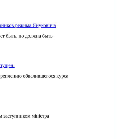
овников режима Януковича
ет быть, но должна быть
апущен.
креплению обвалившегося курса
м заступником міністра