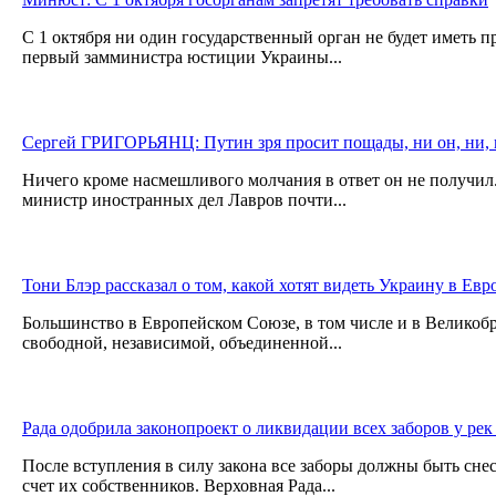
С 1 октября ни один государственный орган не будет иметь пр
первый замминистра юстиции Украины...
Сергей ГРИГОРЬЯНЦ: Путин зря просит пощады, ни он, ни, к
Ничего кроме насмешливого молчания в ответ он не получил
министр иностранных дел Лавров почти...
Тони Блэр рассказал о том, какой хотят видеть Украину в Евр
Большинство в Европейском Союзе, в том числе и в Великобр
свободной, независимой, объединенной...
Рада одобрила законопроект о ликвидации всех заборов у рек
После вступления в силу закона все заборы должны быть снес
счет их собственников. Верховная Рада...