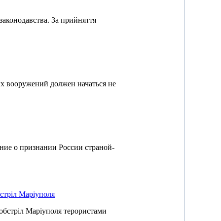
законодавства. За прийняття
х вооружений должен начаться не
ение о признании России страной-
бстріл Маріуполя
 обстріл Маріуполя терористами