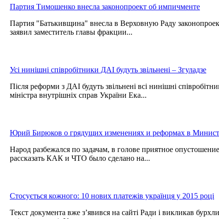
Партия Тимошенко внесла законопроект об импичменте
Партия "Батькивщина" внесла в Верховную Раду законопроек
заявил заместитель главы фракции...
Усі нинішні співробітники ДАІ будуть звільнені – Згуладзе
Після реформи з ДАІ будуть звільнені всі нинішні співробітн
міністра внутрішніх справ України Ека...
Юрий Бирюков о грядущих изменениях и реформах в Минист
Народ разбежался по задачам, в голове приятное опустошение
рассказать КАК и ЧТО было сделано на...
Стосується кожного: 10 нових платежів українця у 2015 році
Текст документа вже з’явився на сайті Ради і викликав бурхли