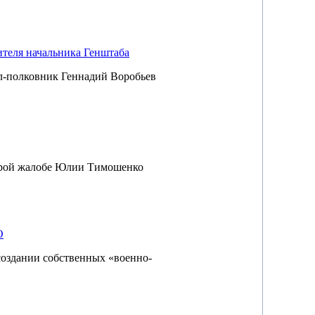
ителя начальника Генштаба
л-полковник Геннадий Воробьев
торой жалобе Юлии Тимошенко
О
создании собственных «военно-