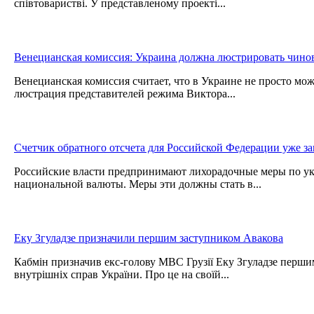
співтоваристві. У представленому проекті...
Венецианская комиссия: Украина должна люстрировать чин
Венецианская комиссия считает, что в Украине не просто мож
люстрация представителей режима Виктора...
Счетчик обратного отсчета для Российской Федерации уже з
Российские власти предпринимают лихорадочные меры по у
национальной валюты. Меры эти должны стать в...
Еку Згуладзе призначили першим заступником Авакова
Кабмін призначив екс-голову МВС Грузії Еку Згуладзе перши
внутрішніх справ України. Про це на своїй...