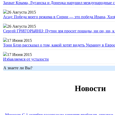
Захват Крыма, Луганска и Донецка нарушил международные с
26 Августа 2015
Асад: Победа моего режима в Сирии — это победа Ирана, Хиз
26 Августа 2015
Сергей ГРИГОРЬЯНЦ: Путин зря просит пощады, ни он, ни, к н
17 Июня 2015
Тони Блэр рассказал о том, какой хотят видеть Украину в Евро
17 Июня 2015
Избавляемся от усталости
А знаете ли Вы?
Новости
Минюст: С 1 октября госорганам запретят требовать справки