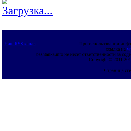
Загрузка...
Наш RSS канал
При использовании инфо
ссылка на
w
bashtanka.info не несет ответственности за с
Copyright © 2011-201
Страница сге