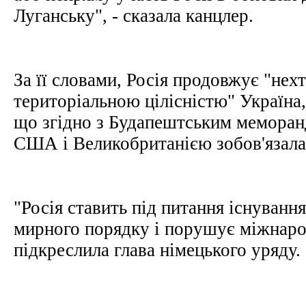
Луганську", - сказала канцлер.
За її словами, Росія продовжує "нех
територіальною цілісністю" Україна
що згідно з Будапештським меморан
США і Великобританією зобов'язала
"Росія ставить під питання існуванн
мирного порядку і порушує міжнарод
підкреслила глава німецького уряду.