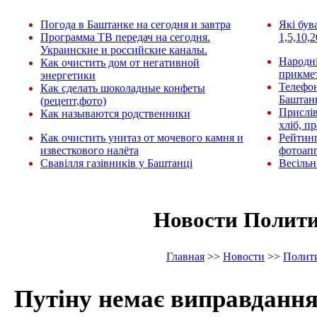
Погода в Баштанке на сегодня и завтра
Які був
Программа ТВ передач на сегодня.
1,5,10,2
Украинские и российские каналы.
Народні
Как очистить дом от негативной
прикмет
энергетики
Телефо
Как сделать шоколадные конфеты
Баштан
(рецепт,фото)
Прислів
Как называются родственники
хліб, п
Как очистить унитаз от мочевого камня и
Рейтин
известкового налёта
фотоап
Свавілля газівників у Баштанці
Весільн
Новости Полит
Главная
>>
Новости
>>
Полит
Путіну немає виправданн