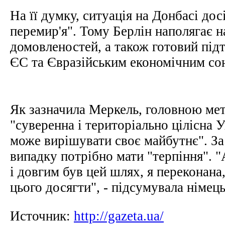
На її думку, ситуація на Донбасі дос
перемир'я". Тому Берлін наполягає н
домовленостей, а також готовий під
ЄС та Євразійським економічним с
Як зазначила Меркель, головною ме
"суверенна і територіально цілісна У
може вирішувати своє майбутнє". За 
випадку потрібно мати "терпіння". 
і довгим був цей шлях, я переконана
цього досягти", - підсумувала німець
Источник:
http://gazeta.ua/