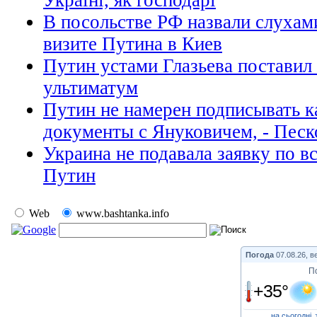
В посольстве РФ назвали слуха
визите Путина в Киев
Путин устами Глазьева поставил
ультиматум
Путин не намерен подписывать к
документы с Януковичем, - Песк
Украина не подавала заявку по в
Путин
Web
www.bashtanka.info
Погода
07.08.26, в
П
+35°
на сьогодні