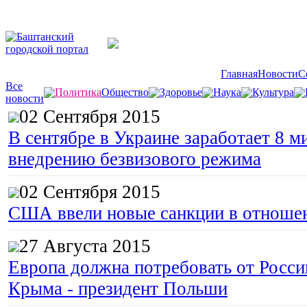
Главная
Новости
С
Все
Политика
Общество
Здоровье
Наука
Культура
новости
02 Сентября 2015
В сентябре в Украине заработает 8 м
внедрению безвизового режима
02 Сентября 2015
США ввели новые санкции в отноше
27 Августа 2015
Европа должна потребовать от Росс
Крыма - президент Польши