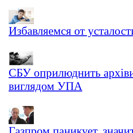
Избавляемся от усталост
СБУ оприлюднить архів
виглядом УПА
Газпром паникует, значи