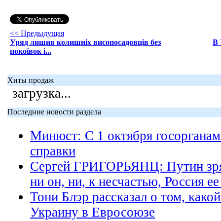
<< Предыдущая
Уряд лишив колишніх висопосадовців без
В 
покоївок і...
Хиты продаж
загрузка...
Последние новости раздела
Минюст: С 1 октября госорганам
справки
Сергей ГРИГОРЬЯНЦ: Путин зря
ни он, ни, к несчастью, Россия ее
Тони Блэр рассказал о том, какой
Украину в Евросоюзе