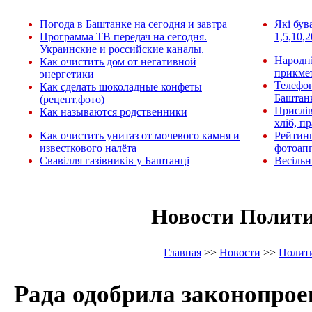
Погода в Баштанке на сегодня и завтра
Які був
Программа ТВ передач на сегодня.
1,5,10,2
Украинские и российские каналы.
Народні
Как очистить дом от негативной
прикмет
энергетики
Телефо
Как сделать шоколадные конфеты
Баштан
(рецепт,фото)
Прислів
Как называются родственники
хліб, п
Как очистить унитаз от мочевого камня и
Рейтин
известкового налёта
фотоап
Свавілля газівників у Баштанці
Весільн
Новости Полит
Главная
>>
Новости
>>
Полит
Рада одобрила законопрое