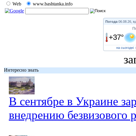
Web
www.bashtanka.info
Погода
06.08.26, в
П
+37°
на сьогодні
за
Интересно знать
В сентябре в Украине за
внедрению безвизового 