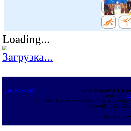
Loading...
Загрузка...
Наш RSS канал
При использовании инфо
ссылка на
w
bashtanka.info не несет ответственности за с
Copyright © 2011-201
Страница сге