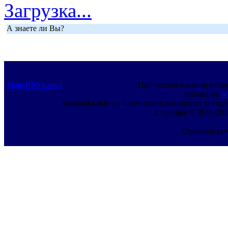
Загрузка...
А знаете ли Вы?
Наш RSS канал
При использовании инфо
ссылка на
w
bashtanka.info не несет ответственности за с
Copyright © 2011-201
Страница сге