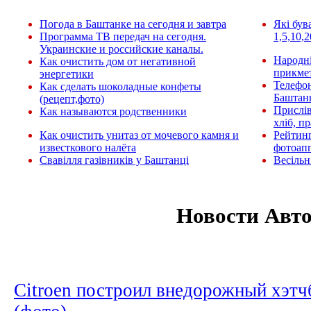
Погода в Баштанке на сегодня и завтра
Які був
Программа ТВ передач на сегодня.
1,5,10,2
Украинские и российские каналы.
Народні
Как очистить дом от негативной
прикмет
энергетики
Телефо
Как сделать шоколадные конфеты
Баштан
(рецепт,фото)
Прислів
Как называются родственники
хліб, п
Как очистить унитаз от мочевого камня и
Рейтин
известкового налёта
фотоап
Свавілля газівників у Баштанці
Весільн
Новости Авт
Citroen построил внедорожный хэтч