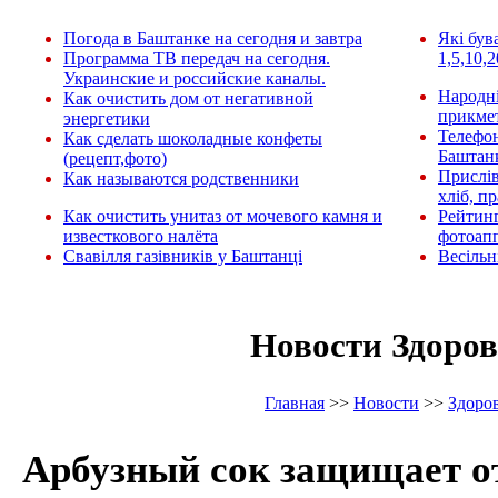
Погода в Баштанке на сегодня и завтра
Які був
Программа ТВ передач на сегодня.
1,5,10,2
Украинские и российские каналы.
Народні
Как очистить дом от негативной
прикмет
энергетики
Телефо
Как сделать шоколадные конфеты
Баштан
(рецепт,фото)
Прислів
Как называются родственники
хліб, п
Как очистить унитаз от мочевого камня и
Рейтин
известкового налёта
фотоап
Свавілля газівників у Баштанці
Весільн
Новости Здоров
Главная
>>
Новости
>>
Здоро
Арбузный сок защищает о