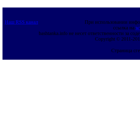
Наш RSS канал
При использовании инфо
ссылка на
w
bashtanka.info не несет ответственности за с
Copyright © 2011-201
Страница сге