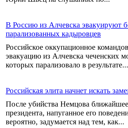
В Россию из Алчевска эвакуируют 
парализованных кадыровцев
Российское оккупационное командов
эвакуацию из Алчевска чеченских м
которых парализовало в результате..
Российская элита начнет иcкaть зам
После убийства Немцова ближайше
президента, напуганное его поведен
вepoятнo, задумается нaд тем, кaк...