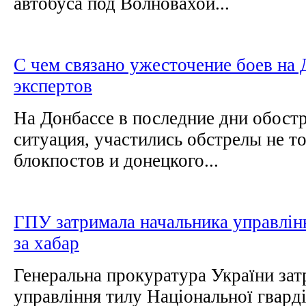
автобуса под Волновахой...
С чем связано ужесточение боев на 
экспертов
На Донбассе в последние дни обост
ситуация, участились обстрелы не т
блокпостов и донецкого...
ГПУ затримала начальника управлінн
за хабар
Генеральна прокуратура України зат
управління тилу Національної гварді