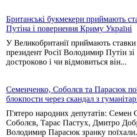
Британські букмекери приймають ста
Путіна і повернення Криму Україні
У Великобританії приймають ставки н
президент Росії Володимир Путін зі 
достроково і чи відмовиться він...
Семенченко, Соболєв та Парасюк по
блокпости через скандал з гуманіта
П'ятеро народних депутатів: Семен 
Соболєв, Тарас Пастух, Дмитро Доб
Володимир Парасюк зранку поїхали.