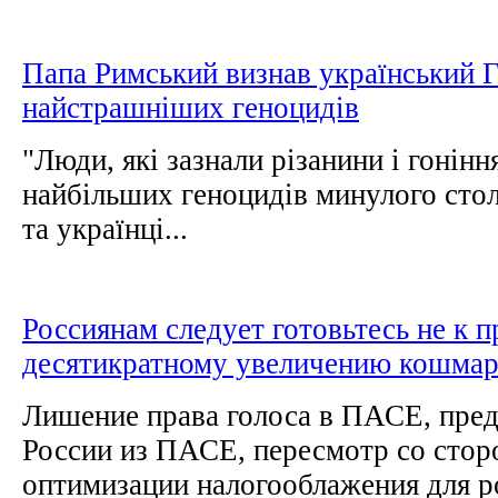
Папа Римський визнав український 
найстрашніших геноцидів
"Люди, які зазнали різанини і гоніння
найбільших геноцидів минулого столі
та українці...
Россиянам следует готовьтесь не к 
десятикратному увеличению кошмар
Лишение права голоса в ПАСЕ, пре
России из ПАСЕ, пересмотр со сто
оптимизации налогооблажения для ро