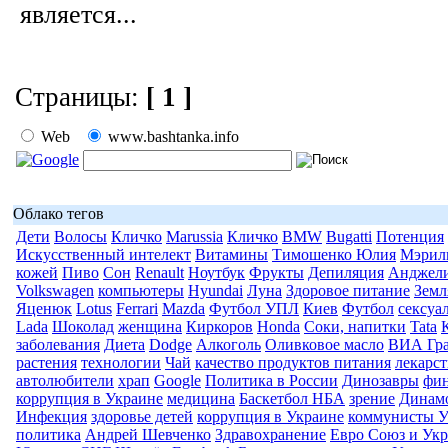
является...
Страницы:
[ 1 ]
Web
www.bashtanka.info
Облако тегов
Дети
Волосы
Кличко
Marussia
Кличко
BMW
Bugatti
Потенция
Искусственный интелект
Витамины
Тимошенко Юлия
Мэрил
кожей
Пиво
Сон
Renault
Ноутбук
Фрукты
Депиляция
Анджел
Volkswagen
компьютеры
Hyundai
Луна
Здоровое питание
Земл
Яценюк
Lotus
Ferrari
Mazda
Футбол УПЛ
Киев
Футбол
сексуа
Lada
Шоколад
женщина
Киркоров
Honda
Соки, напитки
Tata
заболевания
Диета
Dodge
Алкоголь
Оливковое масло
ВИА Гр
растения
технологии
Чай
качество продуктов питания
лекарс
автолюбители
храп
Google
Политика в России
Динозавры
фи
коррупция в Украине
медицина
Баскетбол НБА
зрение
Динам
Инфекция
здоровье детей
коррупция в Украине
коммунисты 
политика
Андрей Шевченко
Здравохранение
Евро Союз и Ук