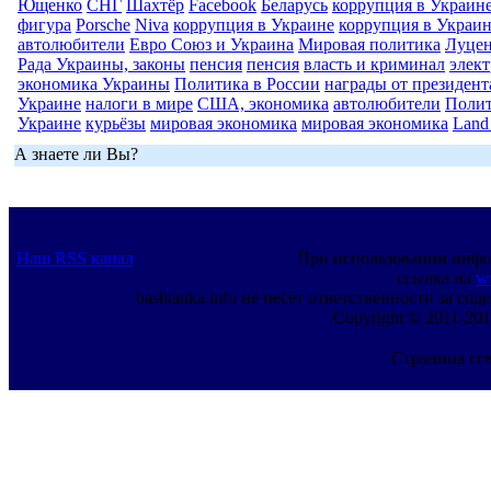
Ющенко
СНГ
Шахтёр
Facebook
Беларусь
коррупция в Украин
фигура
Porsche
Niva
коррупция в Украине
коррупция в Украи
автолюбители
Евро Союз и Украина
Мировая политика
Луце
Рада Украины, законы
пенсия
пенсия
власть и криминал
элек
экономика Украины
Политика в России
награды от президен
Украине
налоги в мире
США, экономика
автолюбители
Полит
Украине
курьёзы
мировая экономика
мировая экономика
Land
А знаете ли Вы?
Наш RSS канал
При использовании инфо
ссылка на
w
bashtanka.info не несет ответственности за с
Copyright © 2011-201
Страница сге