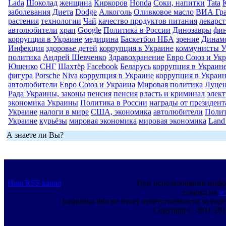
Lada
Шоколад
женщина
Киркоров
Honda
Соки, напитки
Tata
заболевания
Диета
Dodge
Алкоголь
Оливковое масло
ВИА Гр
растения
технологии
Чай
качество продуктов питания
лекарс
автолюбители
храп
Google
Политика в России
Динозавры
фи
коррупция в Украине
медицина
Баскетбол НБА
зрение
Динам
Инфекция
здоровье детей
коррупция в Украине
коммунисты 
политика
Андрей Шевченко
Здравохранение
Евро Союз и Ук
Ющенко
СНГ
Шахтёр
Facebook
Беларусь
коррупция в Украин
фигура
Porsche
Niva
коррупция в Украине
коррупция в Украи
автолюбители
Евро Союз и Украина
Мировая политика
Луце
Рада Украины, законы
пенсия
пенсия
власть и криминал
элек
экономика Украины
Политика в России
награды от президен
Украине
налоги в мире
США, экономика
автолюбители
Полит
Украине
курьёзы
мировая экономика
мировая экономика
Land
А знаете ли Вы?
Наш RSS канал
При использовании инфо
ссылка на
w
bashtanka.info не несет ответственности за с
Copyright © 2011-201