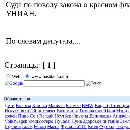
Суда по поводу закона о красном фл
УНИАН.
По словам депутата,...
Страницы:
[ 1 ]
Web
www.bashtanka.info
Облако тегов
Дети
Волосы
Кличко
Marussia
Кличко
BMW
Bugatti
Потенция
Искусственный интелект
Витамины
Тимошенко Юлия
Мэрил
кожей
Пиво
Сон
Renault
Ноутбук
Фрукты
Депиляция
Анджел
Volkswagen
компьютеры
Hyundai
Луна
Здоровое питание
Земл
Яценюк
Lotus
Ferrari
Mazda
Футбол УПЛ
Киев
Футбол
сексуа