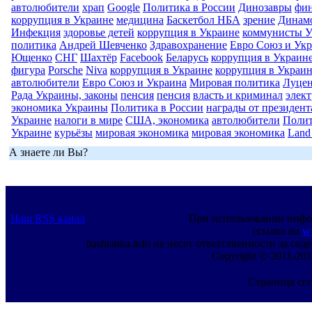
автолюбители
храп
Google
Политика в России
Динозавры
фи
коррупция в Украине
медицина
Баскетбол НБА
зрение
Динам
Инфекция
здоровье детей
коррупция в Украине
коммунисты 
политика
Андрей Шевченко
Здравохранение
Евро Союз и Ук
Ющенко
СНГ
Шахтёр
Facebook
Беларусь
коррупция в Украин
фигура
Porsche
Niva
коррупция в Украине
коррупция в Украи
автолюбители
Евро Союз и Украина
Мировая политика
Луце
Рада Украины, законы
пенсия
пенсия
власть и криминал
элек
экономика Украины
Политика в России
награды от президен
Украине
налоги в мире
США, экономика
автолюбители
Полит
Украине
курьёзы
мировая экономика
мировая экономика
Land
А знаете ли Вы?
Наш RSS канал
При использовании инфо
ссылка на
w
bashtanka.info не несет ответственности за с
Copyright © 2011-201
Страница сге