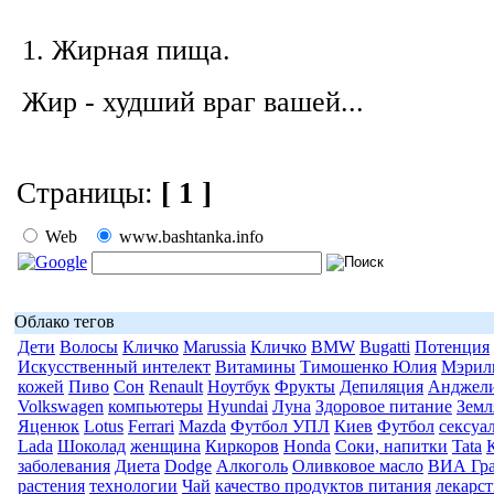
1. Жирная пища.
Жир - худший враг вашей...
Страницы:
[ 1 ]
Web
www.bashtanka.info
Облако тегов
Дети
Волосы
Кличко
Marussia
Кличко
BMW
Bugatti
Потенция
Искусственный интелект
Витамины
Тимошенко Юлия
Мэрил
кожей
Пиво
Сон
Renault
Ноутбук
Фрукты
Депиляция
Анджел
Volkswagen
компьютеры
Hyundai
Луна
Здоровое питание
Земл
Яценюк
Lotus
Ferrari
Mazda
Футбол УПЛ
Киев
Футбол
сексуа
Lada
Шоколад
женщина
Киркоров
Honda
Соки, напитки
Tata
заболевания
Диета
Dodge
Алкоголь
Оливковое масло
ВИА Гр
растения
технологии
Чай
качество продуктов питания
лекарс