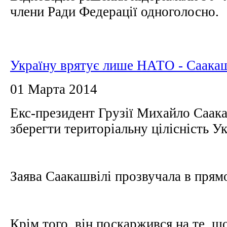
члени Ради Федерації одноголосно.
Україну врятує лише НАТО - Саакаш
01 Марта 2014
Екс-президент Грузії Михайло Саака
зберегти територіальну цілісність У
Заява Саакашвілі прозвучала в пря
Крім того, він поскаржився на те, що