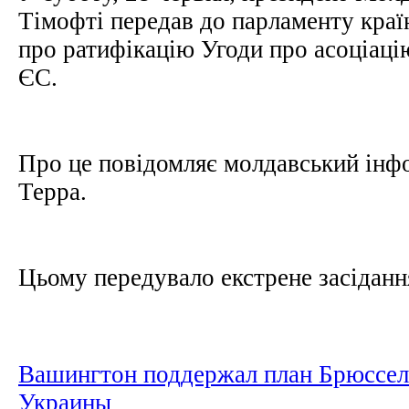
Тімофті передав до парламенту краї
про ратифікацію Угоди про асоціац
ЄС.
Про це повідомляє молдавський інф
Терра.
Цьому передувало екстрене засіданн
Вашингтон поддержал план Брюссел
Украины