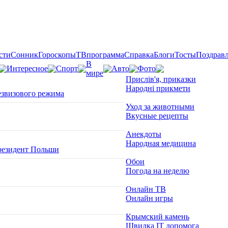
сти
Сонник
Гороскопы
ТВпрограмма
Справка
Блоги
Тосты
Поздрав
В
Интересное
Спорт
Авто
Фото
мире
Прислів'я, приказки
Народні прикмети
езвизового режима
Уход за животными
Вкусные рецепты
Анекдоты
Народная медицина
президент Польши
Обои
Погода на неделю
Онлайн ТВ
Онлайн игры
Крымский камень
Швидка ІТ допомога