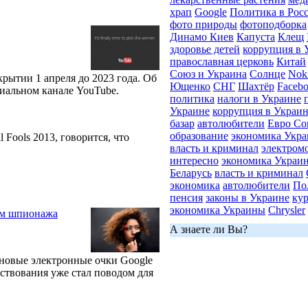
храп
Google
Политика в Рос
фото природы
фотоподборка
Динамо Киев
Капуста
Клещ
здоровье детей
коррупция в 
православная церковь
Китай
Союз и Украина
Солнце
Nok
рытии 1 апреля до 2023 года. Об
Ющенко
СНГ
Шахтёр
Faceb
иальном канале YouTube.
политика
налоги в Украине
Украине
коррупция в Украи
базар
автолюбители
Евро Со
образование
экономика Укр
Fools 2013, говорится, что
власть и криминал
электром
интересно
экономика Украи
Беларусь
власть и криминал
экономика
автолюбители
По
пенсия
законы в Украине
ку
экономика Украины
Chrysler
ом шпионажа
А знаете ли Вы?
 новые электронные очки Google
ствования уже стал поводом для