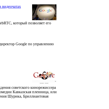
в видеочатах
WebRTC, который позволяет его
иректор Google по управлению
ждения советского кинорежиссера
комедии Кавказская пленница, или
ения Шурика, Бриллиантовая