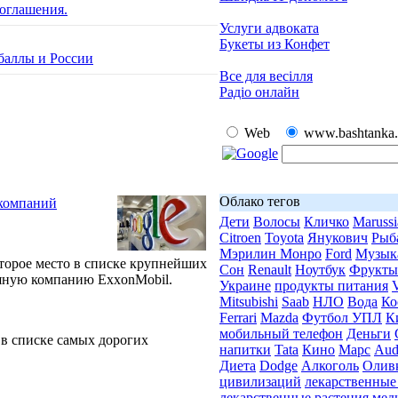
оглашения.
Услуги адвоката
Букеты из Конфет
баллы и России
Все для весілля
Радіо онлайн
Web
www.bashtanka.
Облако тегов
 компаний
Дети
Волосы
Кличко
Marussi
Citroen
Toyota
Янукович
Рыб
Мэрилин Монро
Ford
Музык
второе место в списке крупнейших
Сон
Renault
Ноутбук
Фрукты
тяную компанию ExxonMobil.
Украине
продукты питания
Mitsubishi
Saab
НЛО
Вода
Ко
Ferrari
Mazda
Футбол УПЛ
К
мобильный телефон
Деньги
о в списке самых дорогих
напитки
Tata
Кино
Марс
Aud
Диета
Dodge
Алкоголь
Оливк
цивилизаций
лекарственные
лекарственные растения
мед