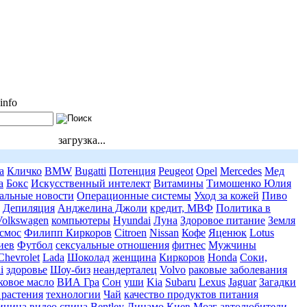
info
загрузка...
a
Кличко
BMW
Bugatti
Потенция
Peugeot
Opel
Mercedes
Мед
а
Бокс
Искусственный интелект
Витамины
Тимошенко Юлия
альные новости
Операционные системы
Уход за кожей
Пиво
Депиляция
Анджелина Джоли
кредит, МВФ
Политика в
Volkswagen
компьютеры
Hyundai
Луна
Здоровое питание
Земля
смос
Филипп Киркоров
Citroen
Nissan
Кофе
Яценюк
Lotus
иев
Футбол
сексуальные отношения
фитнес
Мужчины
Chevrolet
Lada
Шоколад
женщина
Киркоров
Honda
Соки,
i
здоровье
Шоу-биз
неандерталец
Volvo
раковые заболевания
овое масло
ВИА Гра
Сон
уши
Kia
Subaru
Lexus
Jaguar
Загадки
 растения
технологии
Чай
качество продуктов питания
ицина
видео
спина
Bentley
Динамо Киев
Мозг
автолюбители