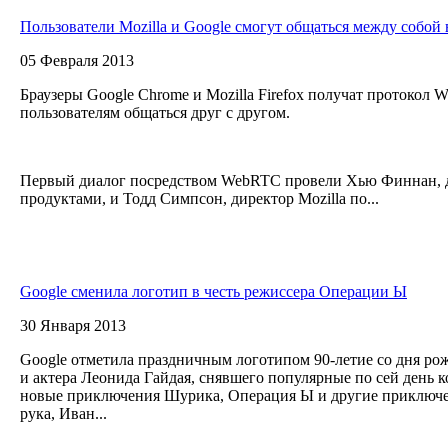
Пользователи Mozilla и Google смогут общаться между собой 
05 Февраля 2013
Браузеры Google Сhrome и Mozilla Firefox получат протокол 
пользователям общаться друг с другом.
Первый диалог посредством WebRTC провели Хью Финнан, д
продуктами, и Тодд Симпсон, директор Mozilla по...
Google сменила логотип в честь режиссера Операции Ы
30 Января 2013
Google отметила праздничным логотипом 90-летие со дня ро
и актера Леонида Гайдая, снявшего популярные по сей день 
новые приключения Шурика, Операция Ы и другие приключ
рука, Иван...