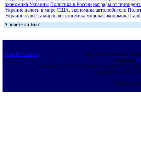
экономика Украины
Политика в России
награды от президен
Украине
налоги в мире
США, экономика
автолюбители
Полит
Украине
курьёзы
мировая экономика
мировая экономика
Land
А знаете ли Вы?
Наш RSS канал
При использовании инфо
ссылка на
w
bashtanka.info не несет ответственности за с
Copyright © 2011-201
Страница сге