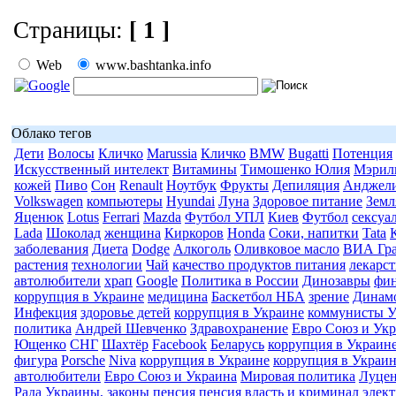
Страницы:
[ 1 ]
Web
www.bashtanka.info
Облако тегов
Дети
Волосы
Кличко
Marussia
Кличко
BMW
Bugatti
Потенция
Искусственный интелект
Витамины
Тимошенко Юлия
Мэрил
кожей
Пиво
Сон
Renault
Ноутбук
Фрукты
Депиляция
Анджел
Volkswagen
компьютеры
Hyundai
Луна
Здоровое питание
Земл
Яценюк
Lotus
Ferrari
Mazda
Футбол УПЛ
Киев
Футбол
сексуа
Lada
Шоколад
женщина
Киркоров
Honda
Соки, напитки
Tata
заболевания
Диета
Dodge
Алкоголь
Оливковое масло
ВИА Гр
растения
технологии
Чай
качество продуктов питания
лекарс
автолюбители
храп
Google
Политика в России
Динозавры
фи
коррупция в Украине
медицина
Баскетбол НБА
зрение
Динам
Инфекция
здоровье детей
коррупция в Украине
коммунисты 
политика
Андрей Шевченко
Здравохранение
Евро Союз и Ук
Ющенко
СНГ
Шахтёр
Facebook
Беларусь
коррупция в Украин
фигура
Porsche
Niva
коррупция в Украине
коррупция в Украи
автолюбители
Евро Союз и Украина
Мировая политика
Луце
Рада Украины, законы
пенсия
пенсия
власть и криминал
элек