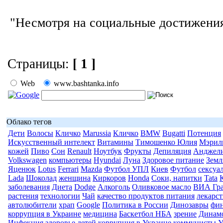
"Несмотря на социальные достижения
Страницы:
[ 1 ]
Web
www.bashtanka.info
Облако тегов
Дети
Волосы
Кличко
Marussia
Кличко
BMW
Bugatti
Потенция
Искусственный интелект
Витамины
Тимошенко Юлия
Мэрил
кожей
Пиво
Сон
Renault
Ноутбук
Фрукты
Депиляция
Анджел
Volkswagen
компьютеры
Hyundai
Луна
Здоровое питание
Земл
Яценюк
Lotus
Ferrari
Mazda
Футбол УПЛ
Киев
Футбол
сексуа
Lada
Шоколад
женщина
Киркоров
Honda
Соки, напитки
Tata
заболевания
Диета
Dodge
Алкоголь
Оливковое масло
ВИА Гр
растения
технологии
Чай
качество продуктов питания
лекарс
автолюбители
храп
Google
Политика в России
Динозавры
фи
коррупция в Украине
медицина
Баскетбол НБА
зрение
Динам
Инфекция
здоровье детей
коррупция в Украине
коммунисты 