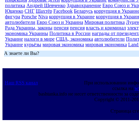
политика
Андрей Шевченко
Здравохранение
Евро Союз и Ук
Ющенко
СНГ
Шахтёр
Facebook
Беларусь
коррупция в Украин
фигура
Porsche
Niva
коррупция в Украине
коррупция в Украи
автолюбители
Евро Союз и Украина
Мировая политика
Луце
Рада Украины, законы
пенсия
пенсия
власть и криминал
элек
экономика Украины
Политика в России
награды от президен
Украине
налоги в мире
США, экономика
автолюбители
Полит
Украине
курьёзы
мировая экономика
мировая экономика
Land
А знаете ли Вы?
Наш RSS канал
При использовании инфо
ссылка на
w
bashtanka.info не несет ответственности за с
Copyright © 2011-201
Страница сге