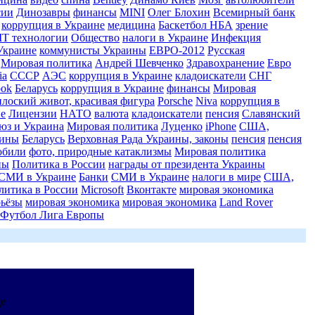
сии
Динозавры
финансы
MINI
Олег Блохин
Всемирный банк
коррупция в Украине
медицина
Баскетбол НБА
зрение
IT технологии
Общество
налоги в Украине
Инфекция
Украине
коммунисты Украины
ЕВРО-2012
Русская
Мировая политика
Андрей Шевченко
Здравохранение
Евро
ia
СССР
АЭС
коррупция в Украине
кладоискатели
СНГ
ook
Беларусь
коррупция в Украине
финансы
Мировая
плоский живот, красивая фигура
Porsche
Niva
коррупция в
не
Лицензии
НАТО
валюта
кладоискатели
пенсия
Славянский
юз и Украина
Мировая политика
Луценко
iPhone
США,
аины
Беларусь
Верховная Рада Украины, законы
пенсия
пенсия
обили
фото, природные катаклизмы
Мировая политика
ны
Политика в России
награды от президента Украины
СМИ в Украине
Банки
СМИ в Украине
налоги в мире
США,
литика в России
Microsoft
Вконтакте
мировая экономика
рьёзы
мировая экономика
мировая экономика
Land Rover
Футбол Лига Европы
де