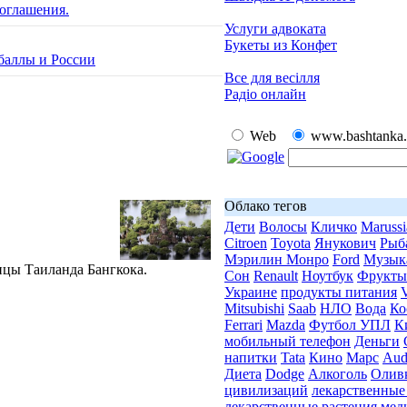
оглашения.
Услуги адвоката
Букеты из Конфет
баллы и России
Все для весілля
Радіо онлайн
Web
www.bashtanka.
Облако тегов
Дети
Волосы
Кличко
Marussi
Citroen
Toyota
Янукович
Рыб
Мэрилин Монро
Ford
Музык
лицы Таиланда Бангкока.
Сон
Renault
Ноутбук
Фрукты
Украине
продукты питания
Mitsubishi
Saab
НЛО
Вода
Ко
Ferrari
Mazda
Футбол УПЛ
К
мобильный телефон
Деньги
напитки
Tata
Кино
Марс
Aud
Диета
Dodge
Алкоголь
Оливк
цивилизаций
лекарственные
лекарственные растения
мед