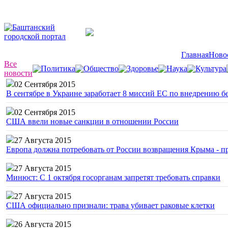
Главная
Ново
Все
Политика
Общество
Здоровье
Наука
Культура
новости
02 Сентября 2015
В сентябре в Украине заработает 8 миссий ЕС по внедрению б
02 Сентября 2015
США ввели новые санкции в отношении России
27 Августа 2015
Европа должна потребовать от России возвращения Крыма - 
27 Августа 2015
Минюст: С 1 октября госорганам запретят требовать справки
27 Августа 2015
США официально признали: трава убивает раковые клетки
26 Августа 2015