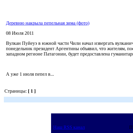
Деревню накрыла пепельная зима (фото)
08 Июля 2011
Вулкан Пуйеуэ в южной части Чили начал извергать вулканич
понедельник президент Аргентины объявил, что жителям, по
западном регионе Патагонии, будет предоставлена гуманита
А уже 1 июля пепел в...
Страницы:
[ 1 ]
Наш RSS канал
П