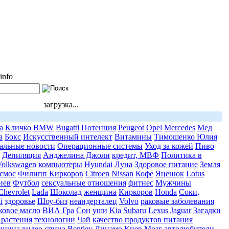
info
загрузка...
a
Кличко
BMW
Bugatti
Потенция
Peugeot
Opel
Mercedes
Мед
а
Бокс
Искусственный интелект
Витамины
Тимошенко Юлия
альные новости
Операционные системы
Уход за кожей
Пиво
Депиляция
Анджелина Джоли
кредит, МВФ
Политика в
Volkswagen
компьютеры
Hyundai
Луна
Здоровое питание
Земля
смос
Филипп Киркоров
Citroen
Nissan
Кофе
Яценюк
Lotus
иев
Футбол
сексуальные отношения
фитнес
Мужчины
Chevrolet
Lada
Шоколад
женщина
Киркоров
Honda
Соки,
i
здоровье
Шоу-биз
неандерталец
Volvo
раковые заболевания
овое масло
ВИА Гра
Сон
уши
Kia
Subaru
Lexus
Jaguar
Загадки
 растения
технологии
Чай
качество продуктов питания
ицина
видео
спина
Bentley
Динамо Киев
Мозг
автолюбители