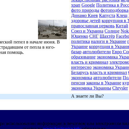
храп
Google
Политика в Рос
фото природы
фотоподборка
Динамо Киев
Капуста
Клещ
здоровье детей
коррупция в 
православная церковь
Китай
Союз и Украина
Солнце
Nok
Ющенко
СНГ
Шахтёр
Faceb
политика
налоги в Украине
еский пепел в начале июня. В
Украине
коррупция в Украи
страдавшим от пепла в юго-
базар
автолюбители
Евро Со
рная помощь.
образование
экономика Укр
власть и криминал
электром
интересно
экономика Украи
Беларусь
власть и криминал
экономика
автолюбители
По
пенсия
законы в Украине
ку
экономика Украины
Chrysler
А знаете ли Вы?
ри использовании информации в печатном или электронном ви
ссылка на
www.bashtanka.info
обязательна