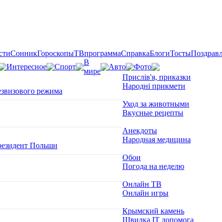
сти
Сонник
Гороскопы
ТВпрограмма
Справка
Блоги
Тосты
Поздрав
В
Интересное
Спорт
Авто
Фото
мире
Прислів'я, приказки
Народні прикмети
езвизового режима
Уход за животными
Вкусные рецепты
Анекдоты
Народная медицина
президент Польши
Обои
Погода на неделю
Онлайн ТВ
Онлайн игры
Крымский камень
Швидка ІТ допомога