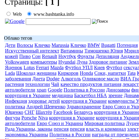
Страницы:
[ 1 ]
Web
www.bashtanka.info
Облако тегов
Дети
Волосы
Кличко
Marussia
Кличко
BMW
Bugatti
Потенция
Искусственный интелект
Витамины
Тимошенко Юлия
Мэрил
кожей
Пиво
Сон
Renault
Ноутбук
Фрукты
Депиляция
Анджел
Volkswagen
компьютеры
Hyundai
Луна
Здоровое питание
Земл
Яценюк
Lotus
Ferrari
Mazda
Футбол УПЛ
Киев
Футбол
сексуа
Lada
Шоколад
женщина
Киркоров
Honda
Соки, напитки
Tata
заболевания
Диета
Dodge
Алкоголь
Оливковое масло
ВИА Гр
растения
технологии
Чай
качество продуктов питания
лекарс
автолюбители
храп
Google
Политика в России
Динозавры
фи
коррупция в Украине
медицина
Баскетбол НБА
зрение
Динам
Инфекция
здоровье детей
коррупция в Украине
коммунисты 
политика
Андрей Шевченко
Здравохранение
Евро Союз и Ук
Ющенко
СНГ
Шахтёр
Facebook
Беларусь
коррупция в Украин
фигура
Porsche
Niva
коррупция в Украине
коррупция в Украи
автолюбители
Евро Союз и Украина
Мировая политика
Луце
Рада Украины, законы
пенсия
пенсия
власть и криминал
элек
экономика Украины
Политика в России
награды от президен