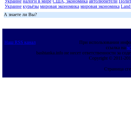
Украине
налоги в мире
США, экономика
автолюбители
Полит
Украине
курьёзы
мировая экономика
мировая экономика
Land
А знаете ли Вы?
Наш RSS канал
При использовании инфо
ссылка на
w
bashtanka.info не несет ответственности за с
Copyright © 2011-201
Страница сге