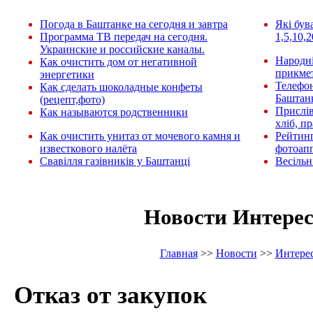
Погода в Баштанке на сегодня и завтра
Які був
Программа ТВ передач на сегодня.
1,5,10,2
Украинские и российские каналы.
Народні
Как очистить дом от негативной
прикмет
энергетики
Телефо
Как сделать шоколадные конфеты
Баштан
(рецепт,фото)
Прислів
Как называются родственники
хліб, п
Как очистить унитаз от мочевого камня и
Рейтин
известкового налёта
фотоап
Свавілля газівників у Баштанці
Весільн
Новости Интере
Главная
>>
Новости
>>
Интере
Отказ от закупок