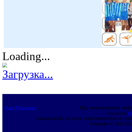
Loading...
Загрузка...
Наш RSS канал
При использовании инфо
ссылка на
w
bashtanka.info не несет ответственности за с
Copyright © 2011-201