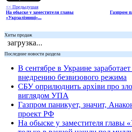
<< Предыдущая
На обыске у заместителя главы
Газпром п
«Укрзалізниці»...
Хиты продаж
загрузка...
Последние новости раздела
В сентябре в Украине заработает
внедрению безвизового режима
СБУ оприлюднить архіви про зл
виглядом УПА
Газпром паникует, значит, Анако
проект РФ
На обыске у заместителя главы «
только в ванной нашли пол милл