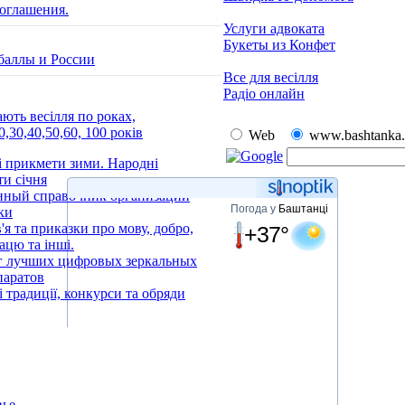
оглашения.
Услуги адвоката
Букеты из Конфет
баллы и России
Все для весілля
Радіо онлайн
ають весілля по роках,
0,30,40,50,60, 100 років
Web
www.bashtanka.
 прикмети зими. Народні
и січня
нный справочник организаций
Погода у
Баштанці
ки
'я та приказки про мову, добро,
+37°
рацю та інші.
г лучших цифровых зеркальных
паратов
і традиції, конкурси та обряди
е
вье