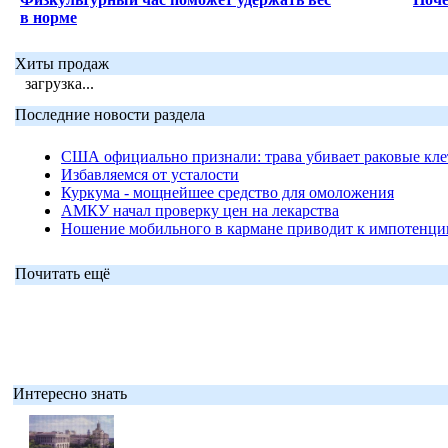
в норме
Хиты продаж
загрузка...
Последние новости раздела
США официально признали: трава убивает раковые кле
Избавляемся от усталости
Куркума - мощнейшее средство для омоложения
АМКУ начал проверку цен на лекарства
Ношение мобильного в кармане приводит к импотенции
Почитать ещё
Интересно знать