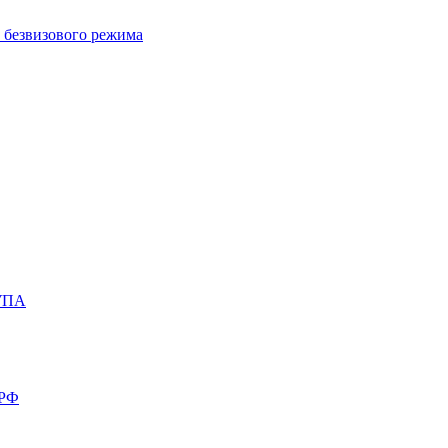
ю безвизового режима
 УПА
 РФ