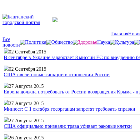
Главная
Ново
Все
Политика
Общество
Здоровье
Наука
Культура
новости
02 Сентября 2015
В сентябре в Украине заработает 8 миссий ЕС по внедрению б
02 Сентября 2015
США ввели новые санкции в отношении России
27 Августа 2015
Европа должна потребовать от России возвращения Крыма - 
27 Августа 2015
Минюст: С 1 октября госорганам запретят требовать справки
27 Августа 2015
США официально признали: трава убивает раковые клетки
26 Августа 2015