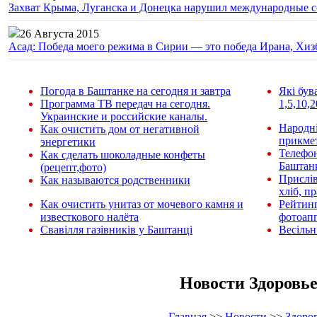
Захват Крыма, Луганска и Донецка нарушил международные с
26 Августа 2015
Асад: Победа моего режима в Сирии — это победа Ирана, Хиз
Погода в Баштанке на сегодня и завтра
Які був
Программа ТВ передач на сегодня.
1,5,10,2
Украинские и российские каналы.
Народні
Как очистить дом от негативной
прикмет
энергетики
Телефо
Как сделать шоколадные конфеты
Баштан
(рецепт,фото)
Прислів
Как называются родственники
хліб, п
Как очистить унитаз от мочевого камня и
Рейтин
известкового налёта
фотоап
Свавілля газівників у Баштанці
Весільн
Новости Здоровь
Главная
>>
Новости
>>
Здоро