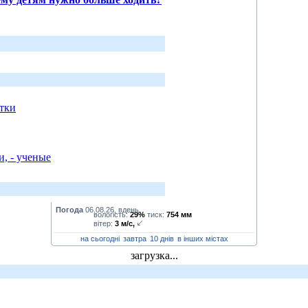
тки
, - ученые
Погода
06.08.26, вдень
вологість:
29%
тиск:
754 мм
вітер:
3 м/с,
на сьогодні
завтра
10 днів
в інших містах
загрузка...