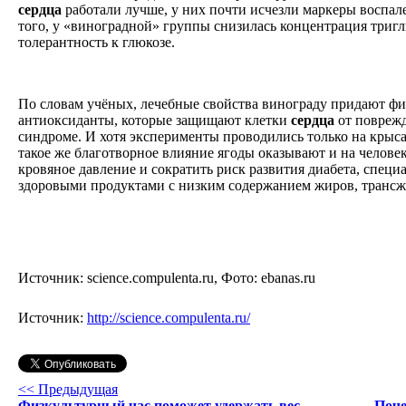
сердца
работали лучше, у них почти исчезли маркеры воспале
того, у «виноградной» группы снизилась концентрация триг
толерантность к глюкозе.
По словам учёных, лечебные свойства винограду придают 
антиоксиданты, которые защищают клетки
сердца
от повреж
синдроме. И хотя эксперименты проводились только на крыса
такое же благотворное влияние ягоды оказывают и на человека
кровяное давление и сократить риск развития диабета, спец
здоровыми продуктами с низким содержанием жиров, трансж
Источник: science.compulenta.ru, Фото: ebanas.ru
Источник:
http://science.compulenta.ru/
<< Предыдущая
Физкультурный час поможет удержать вес
Поче