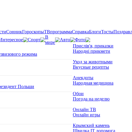
сти
Сонник
Гороскопы
ТВпрограмма
Справка
Блоги
Тосты
Поздрав
В
Интересное
Спорт
Авто
Фото
мире
Прислів'я, приказки
Народні прикмети
езвизового режима
Уход за животными
Вкусные рецепты
Анекдоты
Народная медицина
президент Польши
Обои
Погода на неделю
Онлайн ТВ
Онлайн игры
Крымский камень
Швидка ІТ допомога