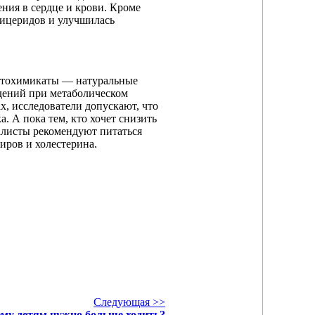
ния в сердце и крови. Кроме
лицеридов и улучшилась
фитохимикаты — натуральные
дений при метаболическом
х, исследователи допускают, что
. А пока тем, кто хочет снизить
иалисты рекомендуют питаться
иров и холестерина.
Следующая >>
му детям нужно больше ходить?