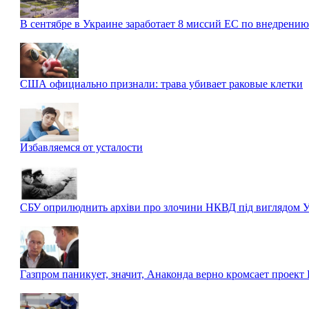
В сентябре в Украине заработает 8 миссий ЕС по внедрени
США официально признали: трава убивает раковые клетки
Избавляемся от усталости
СБУ оприлюднить архіви про злочини НКВД під виглядом
Газпром паникует, значит, Анаконда верно кромсает проект