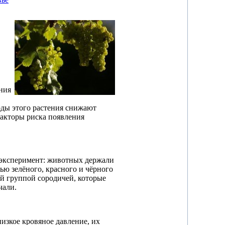
ния
оды этого растения снижают
акторы риска появления
 эксперимент: животных держали
ю зелёного, красного и чёрного
ой группой сородичей, которые
чали.
изкое кровяное давление, их