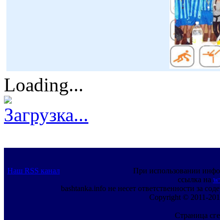
Loading...
Загрузка...
Наш RSS канал
При использовании инфо
ссылка на
w
bashtanka.info не несет ответственности за с
Copyright © 2011-201
Страница сге