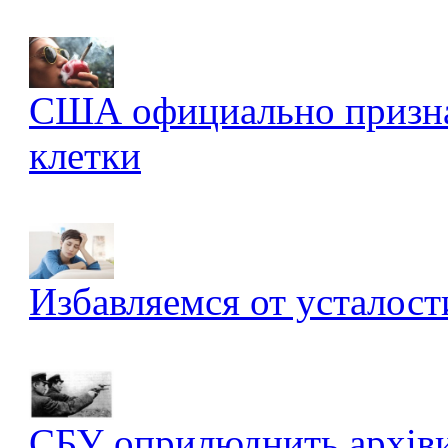
США официально признал
клетки
Избавляемся от усталост
СБУ оприлюднить архів