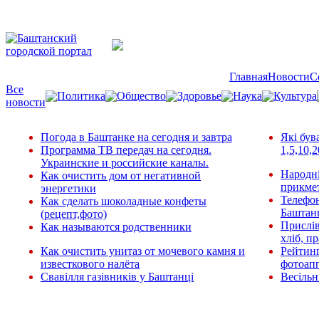
Главная
Новости
С
Все
Политика
Общество
Здоровье
Наука
Культура
новости
Погода в Баштанке на сегодня и завтра
Які був
Программа ТВ передач на сегодня.
1,5,10,2
Украинские и российские каналы.
Народні
Как очистить дом от негативной
прикмет
энергетики
Телефо
Как сделать шоколадные конфеты
Баштан
(рецепт,фото)
Прислів
Как называются родственники
хліб, п
Как очистить унитаз от мочевого камня и
Рейтин
известкового налёта
фотоап
Свавілля газівників у Баштанці
Весільн