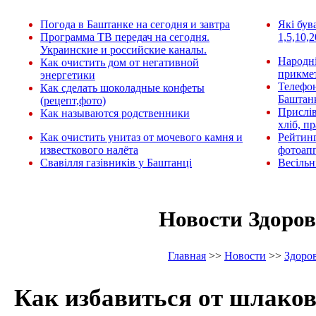
Погода в Баштанке на сегодня и завтра
Які був
Программа ТВ передач на сегодня.
1,5,10,2
Украинские и российские каналы.
Народні
Как очистить дом от негативной
прикмет
энергетики
Телефо
Как сделать шоколадные конфеты
Баштан
(рецепт,фото)
Прислів
Как называются родственники
хліб, п
Как очистить унитаз от мочевого камня и
Рейтин
известкового налёта
фотоап
Свавілля газівників у Баштанці
Весільн
Новости Здоров
Главная
>>
Новости
>>
Здоро
Как избавиться от шлако