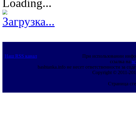
Loading...
Загрузка...
Наш RSS канал
При использовании инфо
ссылка на
w
bashtanka.info не несет ответственности за с
Copyright © 2011-201
Страница сге