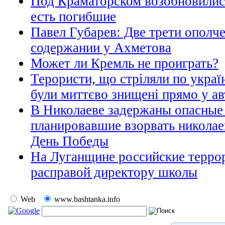
Под Краматорском возобновились
есть погибшие
Павел Губарев: Две трети ополч
содержании у Ахметова
Может ли Кремль не проиграть?
Терористи, що стріляли по украї
були миттєво знищені прямо у а
В Николаеве задержаны опасные
планировавшие взорвать николае
День Победы
На Луганщине российские терро
расправой директору школы
Web
www.bashtanka.info