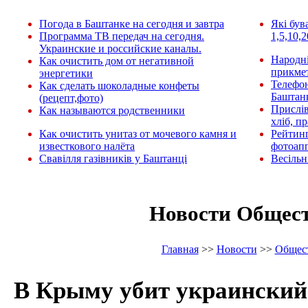
Погода в Баштанке на сегодня и завтра
Які був
Программа ТВ передач на сегодня.
1,5,10,2
Украинские и российские каналы.
Народні
Как очистить дом от негативной
прикмет
энергетики
Телефо
Как сделать шоколадные конфеты
Баштан
(рецепт,фото)
Прислів
Как называются родственники
хліб, п
Как очистить унитаз от мочевого камня и
Рейтин
известкового налёта
фотоап
Свавілля газівників у Баштанці
Весільн
Новости Общес
Главная
>>
Новости
>>
Общес
В Крыму убит украинский