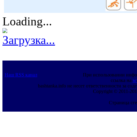
Loading...
Загрузка...
Наш RSS канал
При использовании инфо
ссылка на
w
bashtanka.info не несет ответственности за с
Copyright © 2011-201
Страница сге