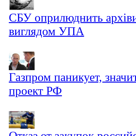
СБУ оприлюднить архів
виглядом УПА
Газпром паникует, значи
проект РФ
Отказ от закупок россий