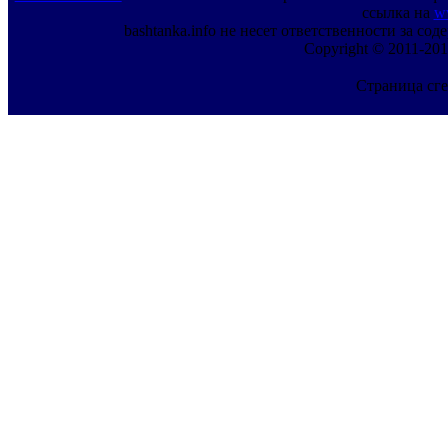
ссылка на
w
bashtanka.info не несет ответственности за с
Copyright © 2011-201
Страница сге