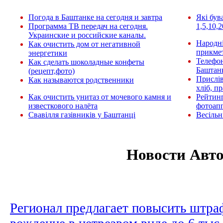
Погода в Баштанке на сегодня и завтра
Які був
Программа ТВ передач на сегодня.
1,5,10,2
Украинские и российские каналы.
Народні
Как очистить дом от негативной
прикмет
энергетики
Телефо
Как сделать шоколадные конфеты
Баштан
(рецепт,фото)
Прислів
Как называются родственники
хліб, п
Как очистить унитаз от мочевого камня и
Рейтин
известкового налёта
фотоап
Свавілля газівників у Баштанці
Весільн
Новости Авт
Регионал предлагает повысить штра