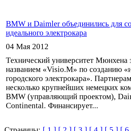
BMW и Daimler объединились для с
идеального электрокара
04 Мая 2012
Технический университет Мюнхена з
названием «Visio.M» по созданию «
городского электрокара». Партнера
несколько крупнейших немецких ко
BMW (управляющий проектом), Daim
Continental. Финансирует...
Страницы:
[ 1 ]
[ 2 ]
[ 3 ]
[ 4 ]
[ 5 ]
[ 6 