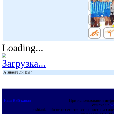
Loading...
Загрузка...
А знаете ли Вы?
Наш RSS канал
При использовании инфо
ссылка на
w
bashtanka.info не несет ответственности за с