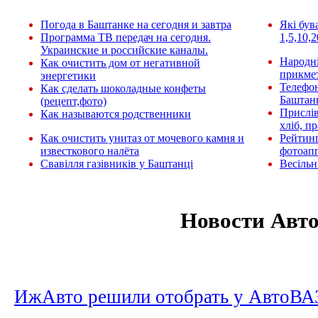
Погода в Баштанке на сегодня и завтра
Які був
Программа ТВ передач на сегодня.
1,5,10,2
Украинские и российские каналы.
Народні
Как очистить дом от негативной
прикмет
энергетики
Телефо
Как сделать шоколадные конфеты
Баштан
(рецепт,фото)
Прислів
Как называются родственники
хліб, п
Как очистить унитаз от мочевого камня и
Рейтин
известкового налёта
фотоап
Свавілля газівників у Баштанці
Весільн
Новости Авт
ИжАвто решили отобрать у АвтоВА