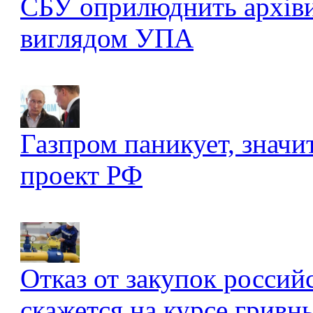
СБУ оприлюднить архів
виглядом УПА
Газпром паникует, значи
проект РФ
Отказ от закупок россий
скажется на курсе гривны