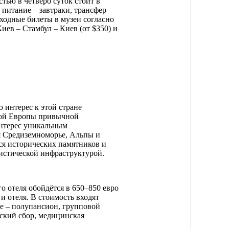
тью в четверо суток стоит в
 питание – завтраки, трансфер
входные билеты в музеи согласно
иев – Стамбул – Киев (от $350) и
 интерес к этой стране
чной Европы привычной
интерес уникальным
я Средиземноморье, Альпы и
я исторических памятников и
ристической инфраструктурой.
 отеля обойдётся в 650–850 евро
 и отеля. В стоимость входят
ие – полупансион, групповой
еский сбор, медицинская