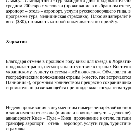
Стамбул. Стандартный «тур выходного дня» продолжительнос
среднем 200 евро с человека (проживание в выбранном отеле,
аэропорт – отель – аэропорт, услуги русскоговорящего гида, 
программе тура, медицинская страховка). Плюс авиаперелёт К
виза ($30), стоимость которой оплачивается по прилёту.
Хорватия
Благодаря отмене в прошлом году визы для въезда в Хорватию
продолжает расти, несмотря на отсутствие в странах Восто
украинскому туристу системы «всё включено». Обусловлен 
географическим положением страны («место, где встречаютс
Паннония»), огромным количеством прекрасно сохранившихс
стремительно развивающейся при поддержке государства ту
Неделя проживания в двухместном номере четырёхзвёздочного
в зависимости от сезона (в июне и в конце августа – дешевле)
авиаперелёт Киев – Пула – Киев, проживание в отеле, питан
трансфер аэропорт – отель – аэропорт, услуги гида, туристич
страховка.