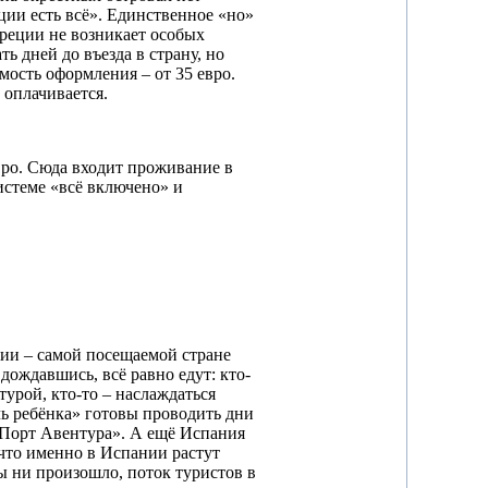
еции есть всё». Единственное «но»
Греции не возникает особых
 дней до въезда в страну, но
мость оформления – от 35 евро.
е оплачивается.
вро. Сюда входит проживание в
истеме «всё включено» и
ии – самой посещаемой стране
дождавшись, всё равно едут: кто-
турой, кто-то – наслаждаться
чь ребёнка» готовы проводить дни
«Порт Авентура». А ещё Испания
 что именно в Испании растут
бы ни произошло, поток туристов в