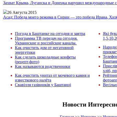
Захват Крыма, Луганска и Донецка нарушил международные с
26 Августа 2015
Асад: Победа моего режима в Сирии — это победа Ирана, Хиз
Погода в Баштанке на сегодня и завтра
Які був
Программа ТВ передач на сегодня.
1,5,10,2
Украинские и российские каналы.
Народні
Как очистить дом от негативной
прикмет
энергетики
Телефо
Как сделать шоколадные конфеты
Баштан
(рецепт,фото)
Прислів
Как называются родственники
хліб, п
Как очистить унитаз от мочевого камня и
Рейтин
известкового налёта
фотоап
Свавілля газівників у Баштанці
Весільн
Новости Интересн
Главная
>>
Новости
>>
Интере