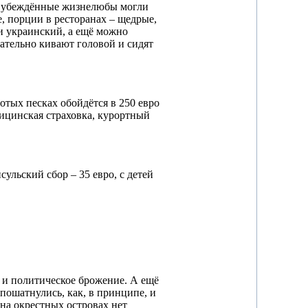
ко убеждённые жизнелюбы могли
, порции в ресторанах – щедрые,
 и украинский, а ещё можно
цательно кивают головой и сидят
отых песках обойдётся в 250 евро
дицинская страховка, курортный
ульский сбор – 35 евро, с детей
и и политическое брожение. А ещё
 пошатнулись, как, в принципе, и
 на окрестных островах нет