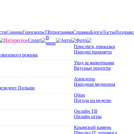
сти
Сонник
Гороскопы
ТВпрограмма
Справка
Блоги
Тосты
Поздрав
В
Интересное
Спорт
Авто
Фото
мире
Прислів'я, приказки
Народні прикмети
езвизового режима
Уход за животными
Вкусные рецепты
Анекдоты
Народная медицина
президент Польши
Обои
Погода на неделю
Онлайн ТВ
Онлайн игры
Крымский камень
Швидка ІТ допомога