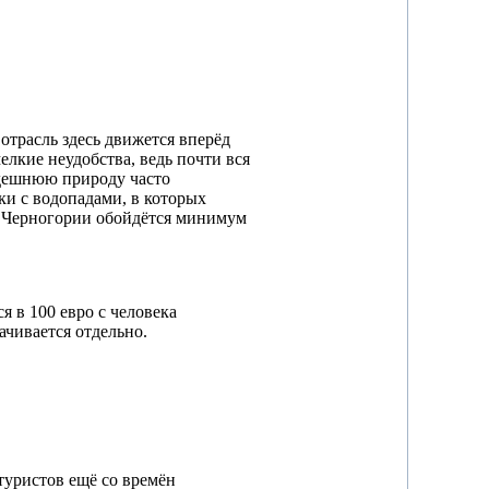
 отрасль здесь движется вперёд
лкие неудобства, ведь почти вся
дешнюю природу часто
ки с водопадами, в которых
 в Черногории обойдётся минимум
я в 100 евро с человека
лачивается отдельно.
туристов ещё со времён