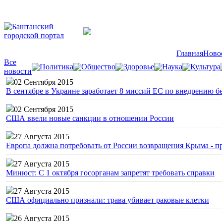
Главная
Ново
Все
Политика
Общество
Здоровье
Наука
Культура
новости
02 Сентября 2015
В сентябре в Украине заработает 8 миссий ЕС по внедрению б
02 Сентября 2015
США ввели новые санкции в отношении России
27 Августа 2015
Европа должна потребовать от России возвращения Крыма - 
27 Августа 2015
Минюст: С 1 октября госорганам запретят требовать справки
27 Августа 2015
США официально признали: трава убивает раковые клетки
26 Августа 2015