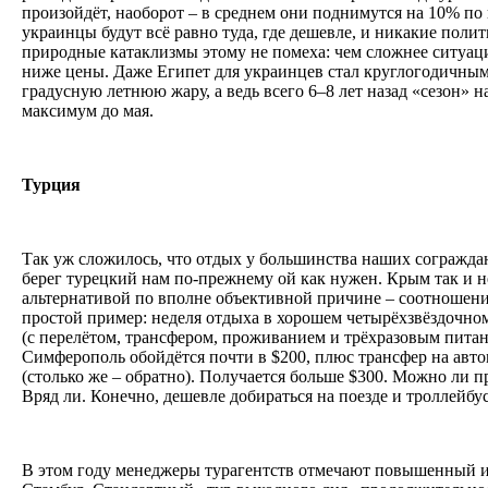
произойдёт, наоборот – в среднем они поднимутся на 10% по
украинцы будут всё равно туда, где дешевле, и никакие поли
природные катаклизмы этому не помеха: чем сложнее ситуац
ниже цены. Даже Египет для украинцев стал круглогодичным
градусную летнюю жару, а ведь всего 6–8 лет назад «сезон» н
максимум до мая.
Турция
Так уж сложилось, что отдых у большинства наших сограждан
берег турецкий нам по-прежнему ой как нужен. Крым так и н
альтернативой по вполне объективной причине – соотношению
простой пример: неделя отдыха в хорошем четырёхзвёздочном
(с перелётом, трансфером, проживанием и трёхразовым питан
Симферополь обойдётся почти в $200, плюс трансфер на авт
(столько же – обратно). Получается больше $300. Можно ли 
Вряд ли. Конечно, дешевле добираться на поезде и троллейбу
В этом году менеджеры турагентств отмечают повышенный и