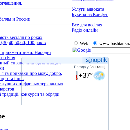
оглашения.
Услуги адвоката
Букеты из Конфет
баллы и России
Все для весілля
Радіо онлайн
ають весілля по роках,
0,30,40,50,60, 100 років
Web
www.bashtanka.
 прикмети зими. Народні
и січня
нный справочник организаций
Погода у
Баштанці
ки
'я та приказки про мову, добро,
+37°
рацю та інші.
г лучших цифровых зеркальных
паратов
і традиції, конкурси та обряди
ое
сное