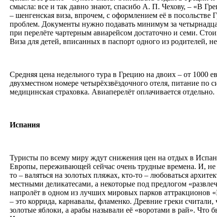
смысла: все и так давно знают, спасибо А. П. Чехову, – «В Гр
– шенгенская виза, впрочем, с оформлением её в посольстве 
проблем. Документы нужно подавать минимум за четырнадцать
при перелёте чартерным авиарейсом достаточно и семи. Стои
Виза для детей, вписанных в паспорт одного из родителей, н
Средняя цена недельного тура в Грецию на двоих – от 1000 е
двухместном номере четырёхзвёздочного отеля, питание по с
медицинская страховка. Авиаперелёт оплачивается отдельно.
Испания
Туристы по всему миру ждут снижения цен на отдых в Испан
Европы, переживающей сейчас очень трудные времена. И, не 
то – валяться на золотых пляжах, кто-то – любоваться архитек
местными деликатесами, а некоторые под предлогом «развле
напролёт в одном из лучших мировых парков аттракционов 
– это коррида, карнавалы, фламенко. Древние греки считали,
золотые яблоки, а арабы называли её «воротами в рай». Что 