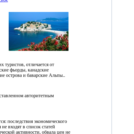
х туристов, отличается от
ские фьорды, канадские
ие острова и баварские Альпы..
оставленном авторитетным
ся: последствия экономического
не входят в список статей
ческой активности, обвала цен не