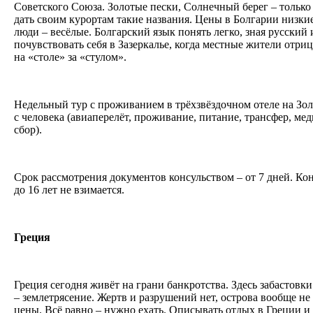
Советского Союза. Золотые пески, Солнечный берег – толь
дать своим курортам такие названия. Цены в Болгарии низкие
люди – весёлые. Болгарский язык понять легко, зная русский
почувствовать себя в Зазеркалье, когда местные жители отри
на «столе» за «стулом».
Недельный тур с проживанием в трёхзвёздочном отеле на Зол
с человека (авиаперелёт, проживание, питание, трансфер, ме
сбор).
Срок рассмотрения документов консульством – от 7 дней. Конс
до 16 лет не взимается.
Греция
Греция сегодня живёт на грани банкротства. Здесь забастовк
– землетрясение. Жертв и разрушений нет, острова вообще не
цены. Всё равно – нужно ехать. Описывать отдых в Греции и