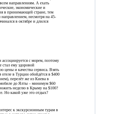
 всем направлениям. А ехать
тические, экономические и
ия в принимающей стране, тем
 направлением, несмотря на 45-
ачинался в октябре и длился
 ассоциируется с морем, поэтому
е стал ему здоровой
 цены и качества сервиса. Взять
 отеле в Турции обойдётся в $400
ием), перелёт же из Киева в
омобиле до Ялты – минимум $60
прожить неделю в Крыму на $100?
се. Но какой уже это отдых?
нтерес к экскурсионным турам в