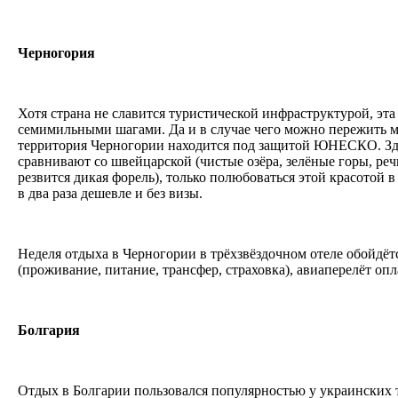
Черногория
Хотя страна не славится туристической инфраструктурой, эта
семимильными шагами. Да и в случае чего можно пережить ме
территория Черногории находится под защитой ЮНЕСКО. З
сравнивают со швейцарской (чистые озёра, зелёные горы, реч
резвится дикая форель), только полюбоваться этой красотой
в два раза дешевле и без визы.
Неделя отдыха в Черногории в трёхзвёздочном отеле обойдётс
(проживание, питание, трансфер, страховка), авиаперелёт оп
Болгария
Отдых в Болгарии пользовался популярностью у украинских 