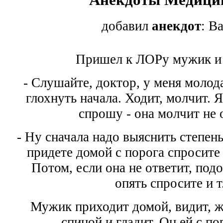
добавил
анекдот
: В
Пришел к ЛОРу мужик и 
- Слушайте, доктор, у меня молод
глохнуть начала. Ходит, молчит. Я
спрошу - она молчит не 
- Hу сначала надо выяснить степен
придете домой с порога спросите 
Потом, если она не ответит, под
опять спросите и т
Мужик приходит домой, видит, ж
спиной и гладит. Он ей с по