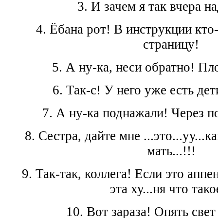
3. И зачем я так вчера н
4. Ёбана рот! В инструкции кто
страницу!
5. А ну-ка, неси обратно! Пл
6. Так-с! У него уже есть дети
7. А ну-ка поднажали! Через п
8. Сестра, дайте мне ...это...уу...ка
мать...!!!
9. Так-так, коллега! Если это аппе
эта ху...ня что тако
10. Вот зараза! Опять свет