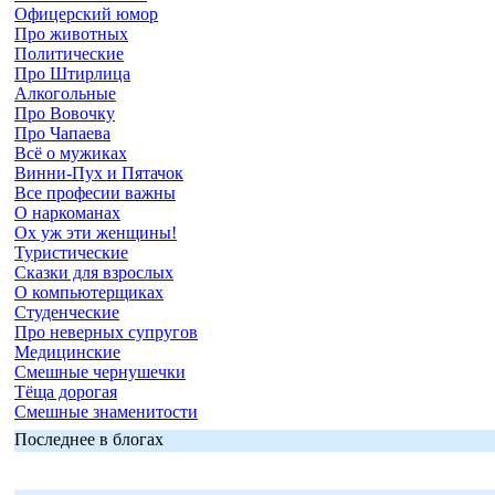
Офицерский юмор
Про животных
Политические
Про Штирлица
Алкогольные
Про Вовочку
Про Чапаева
Всё о мужиках
Винни-Пух и Пятачок
Все професии важны
О наркоманах
Ох уж эти женщины!
Туристические
Сказки для взрослых
О компьютерщиках
Студенческие
Про неверных супругов
Медицинские
Смешные чернушечки
Тёща дорогая
Смешные знаменитости
Последнее в блогах