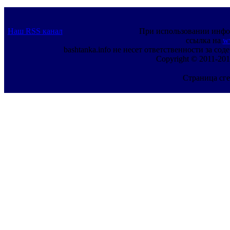
Наш RSS канал
При использовании инфо
ссылка на
w
bashtanka.info не несет ответственности за с
Copyright © 2011-201
Страница сге