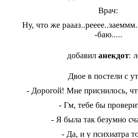
Врач:
Ну, что же раааз..рееее..заеммм
-баю.....
добавил
анекдот
: 
Двое в постели с ут
- Дорогой! Мне приснилось, чт
- Гм, тебе бы проверит
- Я была так безумно сч
- Да, и у психиатра то