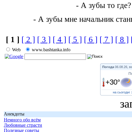
- А зубы то где?
- А зубы мне начальник стан
[ 1 ]
[ 2 ]
[ 3 ]
[ 4 ]
[ 5 ]
[ 6 ]
[ 7 ]
[ 8 ]
Web
www.bashtanka.info
Погода
06.08.26, в
П
+30°
на сьогодні
за
Анекдоты
Немного обо всём
Любовные страсти
Полезные советы