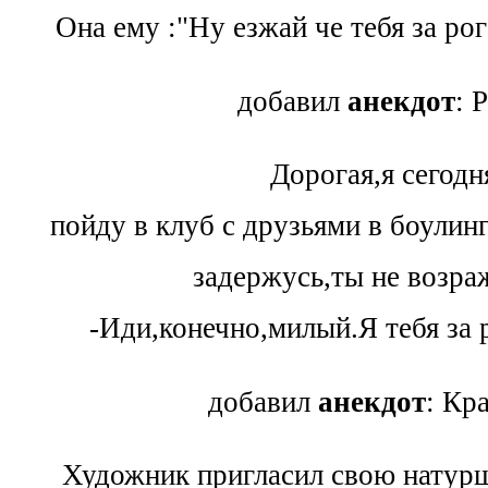
Она ему :"Ну езжай че тебя за рог
добавил
анекдот
: 
Дорогая,я сегодн
пойду в клуб с друзьями в боулин
задержусь,ты не возр
-Иди,конечно,милый.Я тебя за р
добавил
анекдот
: Кр
Художник пригласил свою натурщ