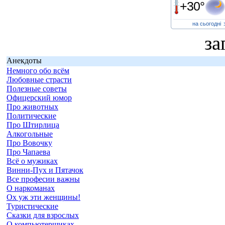
+30°
на сьогодні
за
Анекдоты
Немного обо всём
Любовные страсти
Полезные советы
Офицерский юмор
Про животных
Политические
Про Штирлица
Алкогольные
Про Вовочку
Про Чапаева
Всё о мужиках
Винни-Пух и Пятачок
Все професии важны
О наркоманах
Ох уж эти женщины!
Туристические
Сказки для взрослых
О компьютерщиках