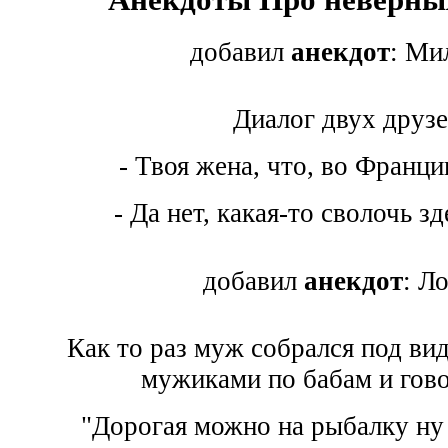
добавил
анекдот
: Ми
Диалог двух друзе
- Твоя жена, что, во Франц
- Да нет, какая-то сволочь з
добавил
анекдот
: Л
Как то раз муж собрался под ви
мужиками по бабам и гово
"Дорогая можно на рыбалку ну 