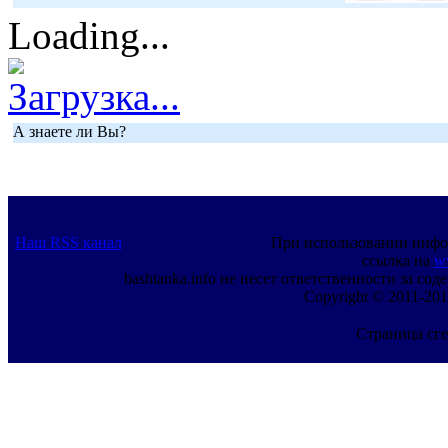
Loading...
Загрузка...
А знаете ли Вы?
Наш RSS канал
При использовании инфо
ссылка на
w
bashtanka.info не несет ответственности за с
Copyright © 2011-201
Страница сге