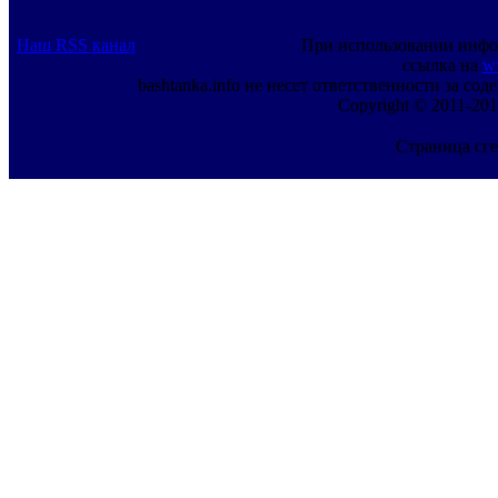
Наш RSS канал
При использовании инфо
ссылка на
w
bashtanka.info не несет ответственности за с
Copyright © 2011-201
Страница сге