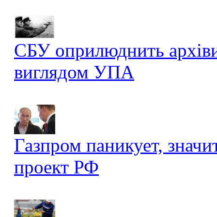
СБУ оприлюднить архів
виглядом УПА
Газпром паникует, значи
проект РФ