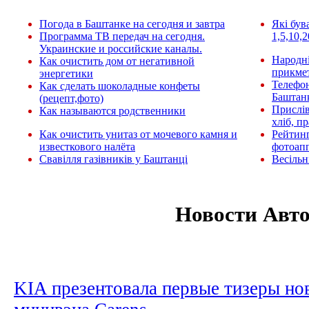
Погода в Баштанке на сегодня и завтра
Які був
Программа ТВ передач на сегодня.
1,5,10,2
Украинские и российские каналы.
Народні
Как очистить дом от негативной
прикмет
энергетики
Телефо
Как сделать шоколадные конфеты
Баштан
(рецепт,фото)
Прислів
Как называются родственники
хліб, п
Как очистить унитаз от мочевого камня и
Рейтин
известкового налёта
фотоап
Свавілля газівників у Баштанці
Весільн
Новости Авт
KIA презентовала первые тизеры но