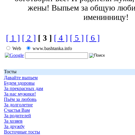
жены! Выпьем за общую люби
именинницу!
[ 1 ]
[ 2 ]
[ 3 ]
[ 4 ]
[ 5 ]
[ 6 ]
Web
www.bashtanka.info
Тосты
Давайте выпьем
Будем здоровы
За прекрасных дам
За нас мужики!
Пьём за любовь
За долголетие
Счастья Вам
За родителей
За хозяев
За дружбу
Восточные тосты