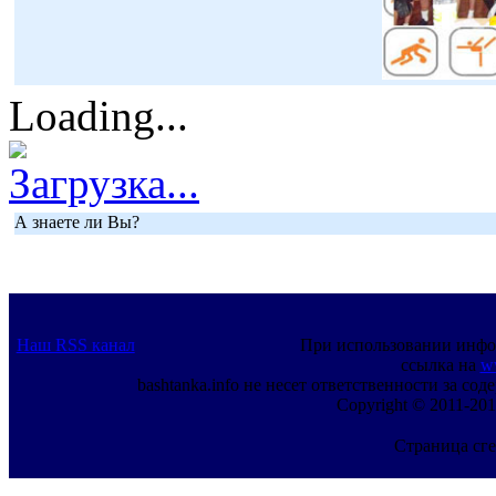
Loading...
Загрузка...
А знаете ли Вы?
Наш RSS канал
При использовании инфо
ссылка на
w
bashtanka.info не несет ответственности за с
Copyright © 2011-201
Страница сге