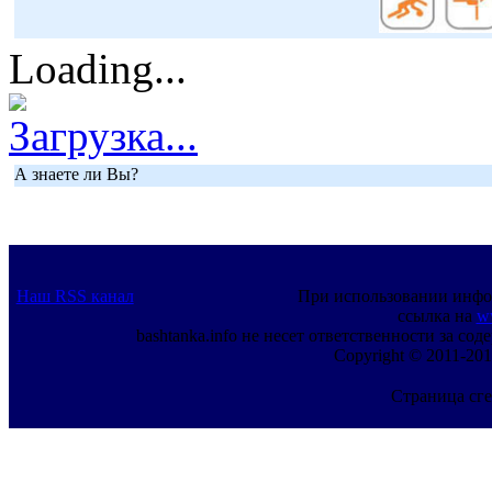
Loading...
Загрузка...
А знаете ли Вы?
Наш RSS канал
При использовании инфо
ссылка на
w
bashtanka.info не несет ответственности за с
Copyright © 2011-201
Страница сге