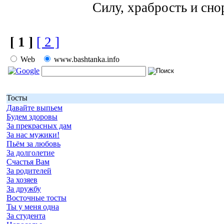
Силу, храбрость и сно
[ 1 ]
[ 2 ]
Web
www.bashtanka.info
Тосты
Давайте выпьем
Будем здоровы
За прекрасных дам
За нас мужики!
Пьём за любовь
За долголетие
Счастья Вам
За родителей
За хозяев
За дружбу
Восточные тосты
Ты у меня одна
За студента