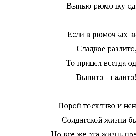
Выпью рюмочку од
Если в рюмочках в
Сладкое разлито
То прицел всегда о
Выпито - налито
Порой тоскливо и нен
Солдатской жизни б
Но все же эта жизнь пр