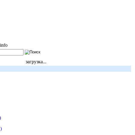
info
загрузка...
)
)