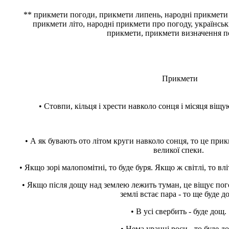
** прикмети погоди, прикмети липень, народні прикмети 
прикмети літо, народні прикмети про погоду, українськ
прикмети, прикмети визначення 
Прикмети
• Стовпи, кільця і хрести навколо сонця і місяця ві
• А як бувають ото літом круги навколо сонця, то це прик
великої спеки.
• Якщо зорі малопомітні, то буде буря. Якщо ж світлі, то вл
• Якщо після дощу над землею лежить туман, це віщує пог
землі встає пара - то ще буде д
• В усі свербить - буде дощ.
• Нема уранці роси - то буде д