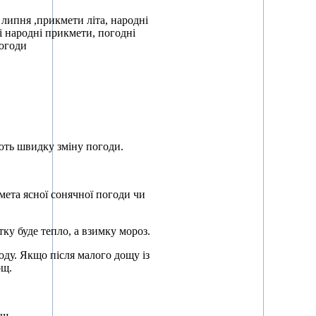
липня ,прикмети літа, народні
і народні прикмети, погодні
погоди
щують швидку зміну погоди.
мета ясної сонячної погоди чи
ітку буде тепло, а взимку мороз.
оду. Якщо після малого дощу із
ощ.
ощ.