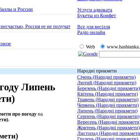
баллы и России
Услуги адвоката
Букеты из Конфет
есчастью, Россия ее не получат
Все для весілля
Радіо онлайн
союзе
Web
www.bashtanka.
Народні прикмети
Січень (Народні прикмети)
Лютий (Народні прикмети)
огоду Липень
Березень (Народні прикмети)
Квітень (Народні прикмети)
ти)
Травень (Народні прикмети)
Червень (Народні прикмети)
Липень (Народні прикмети)
мети про погоду
на
Серпень (Народні прикмети)
ети)
.
Вересень (Народні прикмети
Жовтень (Народні прикмети)
Листопад (Народні прикмети
мети)
Грудень (Народні прикмети)