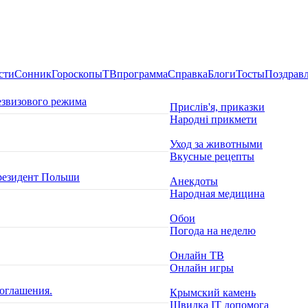
сти
Сонник
Гороскопы
ТВпрограмма
Справка
Блоги
Тосты
Поздрав
езвизового режима
Прислів'я, приказки
Народні прикмети
Уход за животными
Вкусные рецепты
президент Польши
Анекдоты
Народная медицина
Обои
Погода на неделю
Онлайн ТВ
Онлайн игры
оглашения.
Крымский камень
Швидка ІТ допомога