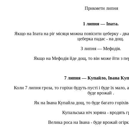
Прикмети липня
1 липня — Іпата.
Якщо на Іпата на ріг місяця можна повісити цеберку - два
цеберка падає - на дощ.
З липня — Мефодія.
Якщо на Мефодія йде дощ, то він може йти з пе
7 липня — Купайло, Івана Куп
Коли 7 липня гроза, то горіхи будуть пусті і буде їх мало,
буде врожай .
Як на Івана Купайла дощ, то буде багато горіхів
Купальська ніч зоряна - вродять 
Велика роса на Івана - буде врожай огіркі