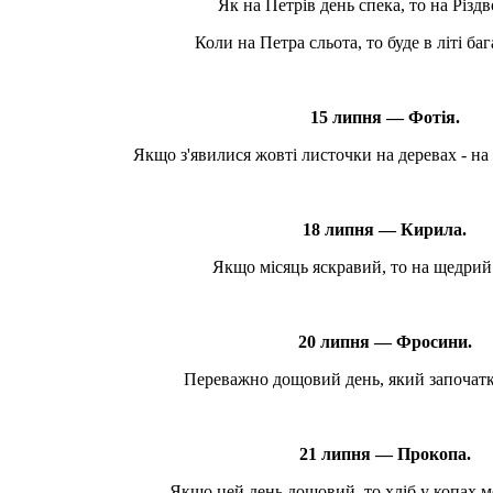
Як на Петрів день спека, то на Різд
Коли на Петра сльота, то буде в літі ба
15 липня — Фотія.
Якщо з'явилися жовті листочки на деревах - на 
18 липня — Кирила.
Якщо місяць яскравий, то на щедри
20 липня — Фросини.
Переважно дощовий день, який започатк
21 липня — Прокопа.
Якщо цей день дощовий, то хліб у копах 