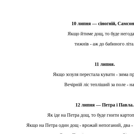
10 липня — сіногній, Самсон
Якщо йтиме дощ, то буде негода
тижнів - аж до бабиного літа
11 липня.
Якщо зозуля перестала кувати - зима п
Вечірній ліс тепліший за поле - н
12 липня — Петра і Павла.
Як іде на Петра дощ, то буде гнити карто
Якщо на Петра один дощ - врожай непоганий, два - 