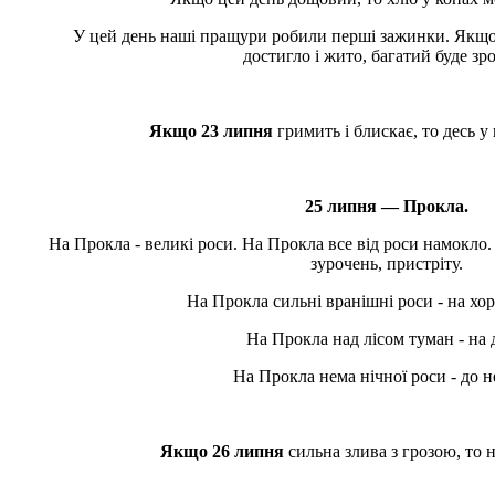
У цей день наші пращури робили перші зажинки. Якщо ч
достигло і жито, багатий буде зр
Якщо 23 липня
гримить і блискає, то десь у
25 липня — Прокла.
На Прокла - великі роси. На Прокла все від роси намокло.
зурочень, пристріту.
На Прокла сильні вранішні роси - на хо
На Прокла над лісом туман - на
На Прокла нема нічної роси - до 
Якщо 26 липня
сильна злива з грозою, то 