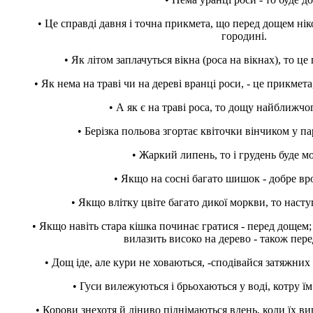
• Це справді давня і точна прикмета, що перед дощем ніко
городині.
• Як літом заплачуться вікна (роса на вікнах), то ц
• Як нема на траві чи на дереві вранці роси, - це прикмет
• А як є на траві роса, то дощу найближчо
• Берізка польова згортає квіточки вінчиком у па
• Жаркий липень, то і грудень буде 
• Якщо на сосні багато шишок - добре вр
• Якщо влітку цвіте багато дикої моркви, то наст
• Якщо навіть стара кішка починає гратися - перед дощем;
вилазить високо на дерево - також пер
• Дощ іде, але кури не ховаються, -сподівайся затяжних о
• Гуси вилежуються і брьохаються у воді, котру їм
• Корови знехотя й ліниво піднімаються вдень, коли їх виго