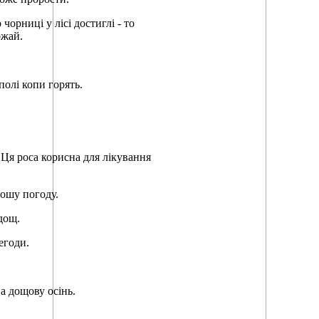
орниці у лісі достиглі - то
ожай.
 полі копи горять.
 Ця роса корисна для лікування
рошу погоду.
 дощ.
негоди.
на дощову осінь.