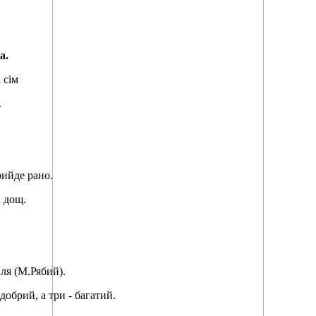
а.
 сім
.
рийде рано.
а дощ.
пля (М.Рябий).
добрий, а три - багатий.