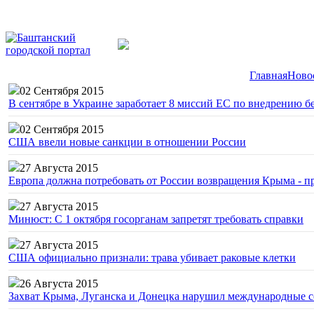
Главная
Ново
02 Сентября 2015
В сентябре в Украине заработает 8 миссий ЕС по внедрению б
02 Сентября 2015
США ввели новые санкции в отношении России
27 Августа 2015
Европа должна потребовать от России возвращения Крыма - 
27 Августа 2015
Минюст: С 1 октября госорганам запретят требовать справки
27 Августа 2015
США официально признали: трава убивает раковые клетки
26 Августа 2015
Захват Крыма, Луганска и Донецка нарушил международные с