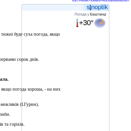
Погода у
Баштанці
+30°
 тижні буде суха погода, якщо
рервами сорок днів.
ала.
 а якщо погода хороша, - на них
-мокляків (І.Гурин).
гриби.
в та горіхів.