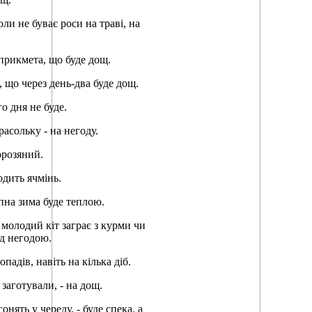
ли не буває роси на траві, на
е прикмета, що буде дощ.
а, що через день-два буде дощ.
го дня не буде.
расольку - на негоду.
морозяний.
одить ячмінь.
упна зима буде теплою.
 молодий кіт заграє з курми чи
ед негодою.
падів, навіть на кілька діб.
 заготували, - на дощ.
нять у череду, - буде спека, а