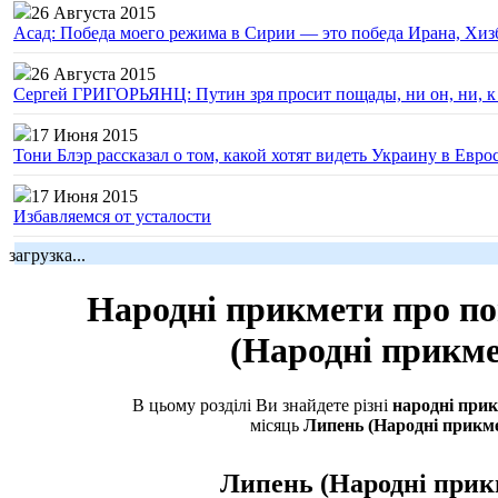
26 Августа 2015
Асад: Победа моего режима в Сирии — это победа Ирана, Хиз
26 Августа 2015
Сергей ГРИГОРЬЯНЦ: Путин зря просит пощады, ни он, ни, к н
17 Июня 2015
Тони Блэр рассказал о том, какой хотят видеть Украину в Евро
17 Июня 2015
Избавляемся от усталости
загрузка...
Народні прикмети про п
(Народні прикме
В цьому розділі Ви знайдете різні
народні прик
місяць
Липень (Народні прикм
Липень (Народні прик