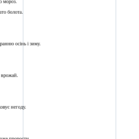
во мороз.
гато болота.
ранню осінь і зиму.
й врожай.
овує негоду.
може прорости.