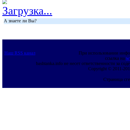
Загрузка...
А знаете ли Вы?
Наш RSS канал
При использовании инфо
ссылка на
w
bashtanka.info не несет ответственности за с
Copyright © 2011-201
Страница сге