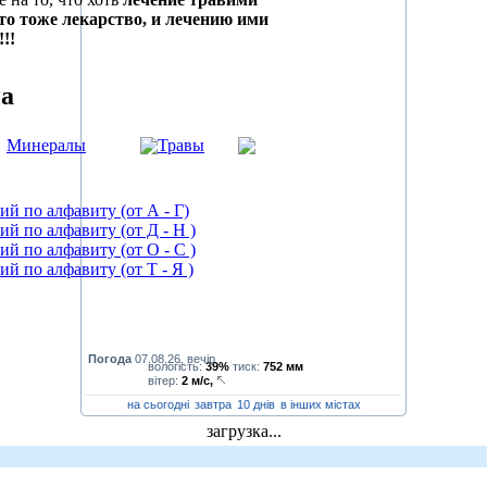
то тоже лекарство, и лечению ими
!!
на
Минералы
Травы
й по алфавиту (от А - Г)
й по алфавиту (от Д - Н )
й по алфавиту (от О - С )
й по алфавиту (от Т - Я )
Погода
07.08.26, вечір
вологість:
39%
тиск:
752 мм
вітер:
2 м/с,
на сьогодні
завтра
10 днів
в інших містах
загрузка...