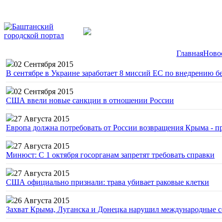
Главная
Ново
02 Сентября 2015
В сентябре в Украине заработает 8 миссий ЕС по внедрению б
02 Сентября 2015
США ввели новые санкции в отношении России
27 Августа 2015
Европа должна потребовать от России возвращения Крыма - 
27 Августа 2015
Минюст: С 1 октября госорганам запретят требовать справки
27 Августа 2015
США официально признали: трава убивает раковые клетки
26 Августа 2015
Захват Крыма, Луганска и Донецка нарушил международные с