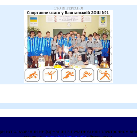
ЭТО ИНТЕРЕСНО!
ри использовании информации в печатном или электронном ви
ссылка на
www.bashtanka.info
обязательна