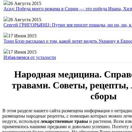
26 Августа 2015
Асад: Победа моего режима в Сирии — это победа Ирана, Хиз
26 Августа 2015
Сергей ГРИГОРЬЯНЦ: Путин зря просит пощады, ни он, ни, к н
17 Июня 2015
Тони Блэр рассказал о том, какой хотят видеть Украину в Евро
17 Июня 2015
Избавляемся от усталости
Народная медицина. Справ
травами. Советы, рецепты,
сборы
В этом разделе нашего сайта размещена информация о нетрад
размещены народные рецепты, с помощью которых можно лечи
недуги, используя
лекарственные травы
и растения. Всем изв
применялось нашими предками и довольно успешно. Поэтоту л
воспринимает более естественно. Но обращяем Ваше внимаение