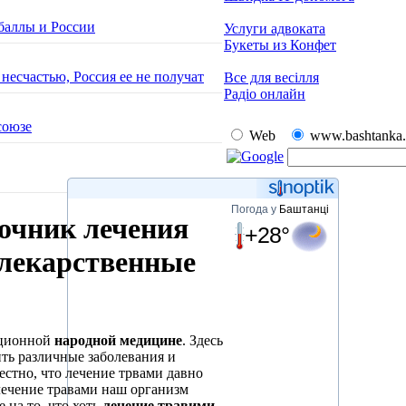
баллы и России
Услуги адвоката
Букеты из Конфет
есчастью, Россия ее не получат
Все для весілля
Радіо онлайн
союзе
Web
www.bashtanka.
Погода у
Баштанці
очник лечения
+28°
 лекарственные
иционной
народной медицине
. Здесь
ть различные заболевания и
естно, что лечение трвами давно
ечение травами наш организм
 на то, что хоть
лечение травими