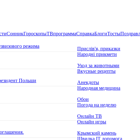
сти
Сонник
Гороскопы
ТВпрограмма
Справка
Блоги
Тосты
Поздрав
езвизового режима
Прислів'я, приказки
Народні прикмети
Уход за животными
Вкусные рецепты
президент Польши
Анекдоты
Народная медицина
Обои
Погода на неделю
Онлайн ТВ
Онлайн игры
оглашения.
Крымский камень
Швидка ІТ допомога