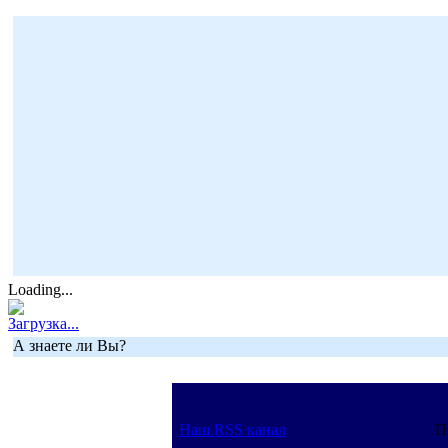
Loading...
Загрузка...
А знаете ли Вы?
Наш RSS канал
П