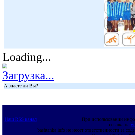
Loading...
Загрузка...
А знаете ли Вы?
Наш RSS канал
При использовании инфо
ссылка на
w
bashtanka.info не несет ответственности за с