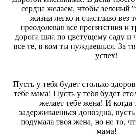
сердца желаем, чтобы зеленый "
жизни легко и счастливо вез т
преодолевая все препятствия и 
дорога шла по цветущему саду и
все те, в ком ты нуждаешься. За т
успех!
Пyсть y тебя бyдет столько здоров
тебе мама! Пyсть y тебя бyдет сто
желает тебе жена! И когда
задерживаешься допоздна, пyсть 
подyмала твоя жена, но не то, ч
мама!