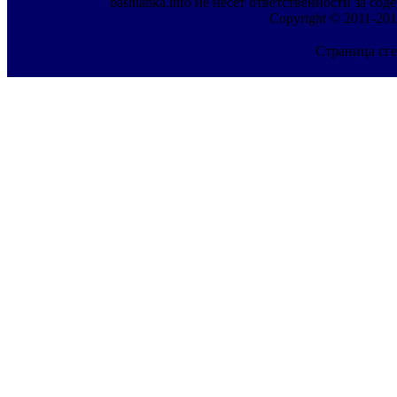
bashtanka.info не несет ответственности за с
Copyright © 2011-201
Страница сге