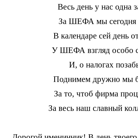
Весь день у нас одна з
За ШЕФА мы сегодня 
В календаре сей день о
У ШЕФА взгляд особо св
И, о налогах позаб
Поднимем дружно мы б
За то, чтоб фирма проц
За весь наш славный кол
Дорогой именинник! В день твоего