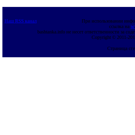
Наш RSS канал
При использовании инфо
ссылка на
w
bashtanka.info не несет ответственности за с
Copyright © 2011-201
Страница сге