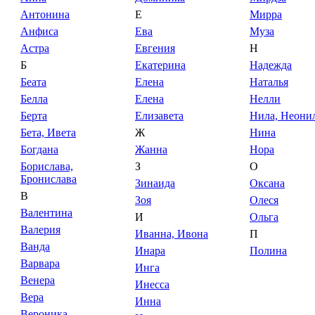
Антонина
Е
Мирра
Анфиса
Ева
Муза
Астра
Евгения
Н
Б
Екатерина
Надежда
Беата
Елена
Наталья
Белла
Елена
Нелли
Берта
Елизавета
Нила, Неони
Бета, Ивета
Ж
Нина
Богдана
Жанна
Нора
Борислава,
З
О
Бронислава
Зинаида
Оксана
В
Зоя
Олеся
Валентина
И
Ольга
Валерия
Иванна, Ивона
П
Ванда
Инара
Полина
Варвара
Инга
Венера
Инесса
Вера
Инна
Вероника