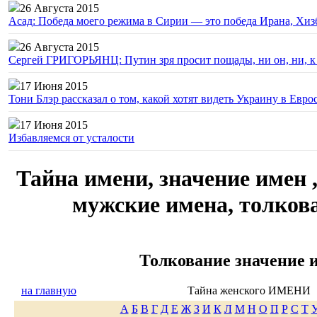
26 Августа 2015
Асад: Победа моего режима в Сирии — это победа Ирана, Хиз
26 Августа 2015
Сергей ГРИГОРЬЯНЦ: Путин зря просит пощады, ни он, ни, к н
17 Июня 2015
Тони Блэр рассказал о том, какой хотят видеть Украину в Евро
17 Июня 2015
Избавляемся от усталости
Тайна имени, значение имен 
мужские имена, толков
Толкование значение 
на главную
Тайна женского ИМЕНИ
А
Б
В
Г
Д
Е
Ж
З
И
К
Л
М
Н
О
П
Р
С
Т