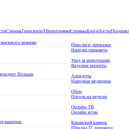
сти
Сонник
Гороскопы
ТВпрограмма
Справка
Блоги
Тосты
Поздрав
езвизового режима
Прислів'я, приказки
Народні прикмети
Уход за животными
Вкусные рецепты
президент Польши
Анекдоты
Народная медицина
Обои
Погода на неделю
Онлайн ТВ
Онлайн игры
оглашения.
Крымский камень
Швидка ІТ допомога