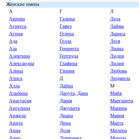
Женские имена
А
Г
Л
Аврора
Галина
Лада
Агнесса
Гаянэ
Лайма
Агния
Гелена
Лариса
Ада
Гелла
Леся
Аза
Генриета
Лиана
Алевтина
Гертруда
Лидия
Александра
Глафира
Лилия
Алина
Глория
Любовь
Алиса
Д
Людмила
Алла
Дайна
М
Альбина
Данута, Дана
Майя
Анастасия
Дарья
Маргарита
Ангелина
Джульета
Марина
Анжела
Диана
Мария
Анита
Дина
Марта
Анна
Доля
Милена
Анна
Доминика
Мирдза