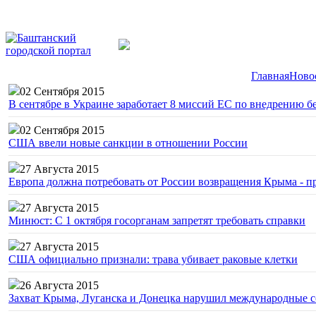
Главная
Ново
02 Сентября 2015
В сентябре в Украине заработает 8 миссий ЕС по внедрению б
02 Сентября 2015
США ввели новые санкции в отношении России
27 Августа 2015
Европа должна потребовать от России возвращения Крыма - 
27 Августа 2015
Минюст: С 1 октября госорганам запретят требовать справки
27 Августа 2015
США официально признали: трава убивает раковые клетки
26 Августа 2015
Захват Крыма, Луганска и Донецка нарушил международные с