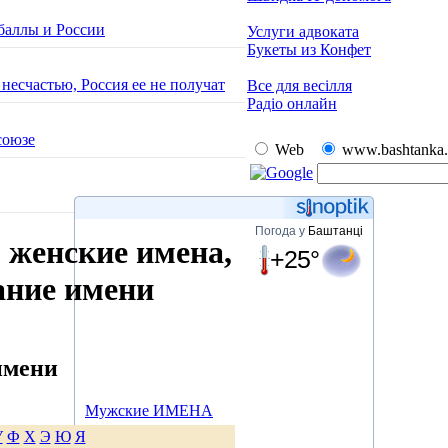
баллы и России
Услуги адвоката
Букеты из Конфет
есчастью, Россия ее не получат
Все для весілля
Радіо онлайн
союзе
Web
www.bashtanka.
Погода у
Баштанці
, женские имена,
+25°
ание имени
имени
Мужские ИМЕНА
У
Ф
Х
Э
Ю
Я