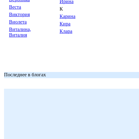
Ирина
Веста
К
Виктория
Карина
Виолета
Кира
Виталина,
Клара
Виталия
Последнее в блогах