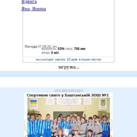
Ядвига
Яна, Янина
Погода
07.08.26, ніч
вологість:
53%
тиск:
756 мм
вітер:
0 м/с
на сьогодні
завтра
10 днів
в інших містах
загрузка...
ЭТО ИНТЕРЕСНО!