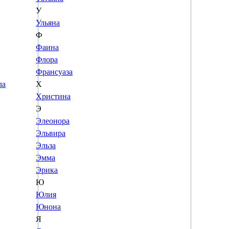
У
Ульяна
Ф
Фаина
Флора
Франсуаза
ла
Х
Христина
Э
Элеонора
Эльвира
Эльза
Эмма
Эрика
Ю
Юлия
Юнона
Я