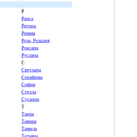
Р
Раиса
Регина
Римма
Роза, Розалия
Роксана
Руслана
С
Светлана
Серафима
София
Стелла
Сусанна
Т
Таира
Тамара
Тамила
Татьяна