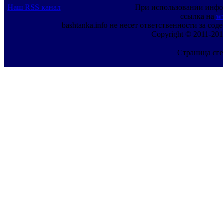
Наш RSS канал
При использовании инфо
ссылка на
w
bashtanka.info не несет ответственности за с
Copyright © 2011-201
Страница сге