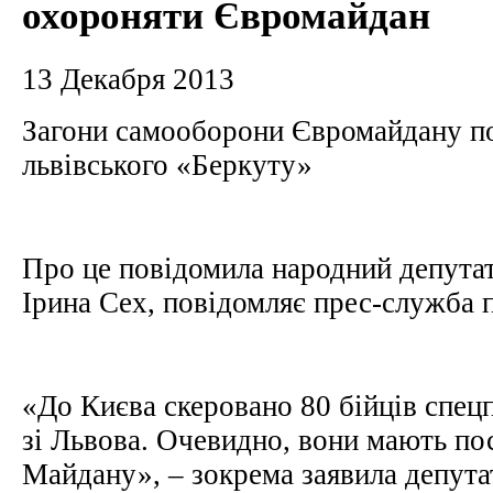
охороняти Євромайдан
13 Декабря 2013
Загони самооборони Євромайдану по
львівського «Беркуту»
Про це повідомила народний депута
Ірина Сех, повідомляє прес-служба 
«До Києва скеровано 80 бійців спец
зі Львова. Очевидно, вони мають п
Майдану», – зокрема заявила депута