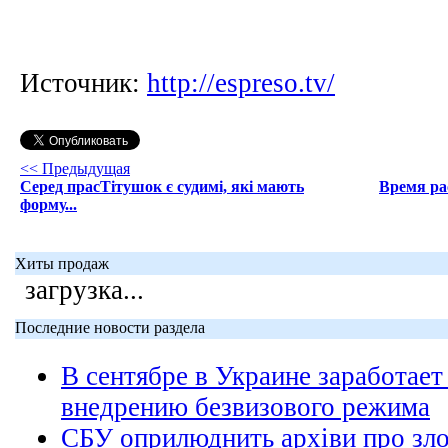
Источник:
http://espreso.tv/
<< Предыдущая
Серед прасТітушок є судимі, які мають
Время ра
форму...
Хиты продаж
загрузка...
Последние новости раздела
В сентябре в Украине заработает
внедрению безвизового режима
СБУ оприлюднить архіви про зл