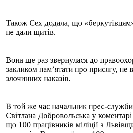
Також Сех додала, що «беркутівцям»
не дали щитів.
Вона ще раз звернулася до правоохо
закликом пам’ятати про присягу, не 
злочинних наказів.
В той же час начальник прес-служби 
Світлана Добровольська у коментарі
що 100 працівників міліції з Львівщ