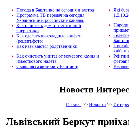
Погода в Баштанке на сегодня и завтра
Які був
Программа ТВ передач на сегодня.
1,5,10,2
Украинские и российские каналы.
Народні
Как очистить дом от негативной
прикмет
энергетики
Телефо
Как сделать шоколадные конфеты
Баштан
(рецепт,фото)
Прислів
Как называются родственники
хліб, п
Как очистить унитаз от мочевого камня и
Рейтин
известкового налёта
фотоап
Свавілля газівників у Баштанці
Весільн
Новости Интере
Главная
>>
Новости
>>
Интере
Львівський Беркут приїха