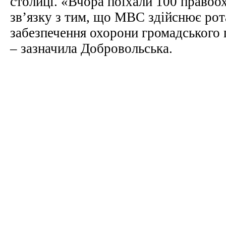
столиці. «Вчора поїхали 100 правоо
зв’язку з тим, що МВС здійснює рот
забезпечення охорони громадського 
– зазначила Добровольська.