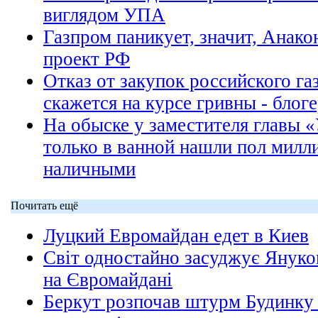
виглядом УПА
Газпром паникует, значит, Анако
проект РФ
Отказ от закупок российского га
скажется на курсе гривны - блог
На обыске у заместителя главы «
только в ванной нашли пол милл
наличными
Почитать ещё
Луцкий Евромайдан едет в Киев
Світ одностайно засуджує Януко
на Євромайдані
Беркут розпочав штурм Будинку