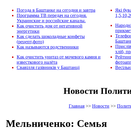
Погода в Баштанке на сегодня и завтра
Які був
Программа ТВ передач на сегодня.
1,5,10,2
Украинские и российские каналы.
Народні
Как очистить дом от негативной
прикмет
энергетики
Телефо
Как сделать шоколадные конфеты
Баштан
(рецепт,фото)
Прислів
Как называются родственники
хліб, п
Как очистить унитаз от мочевого камня и
Рейтин
известкового налёта
фотоап
Свавілля газівників у Баштанці
Весільн
Новости Полит
Главная
>>
Новости
>>
Полит
Мельниченко: Семья