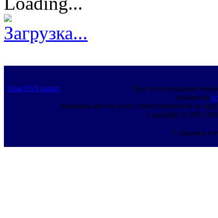
Loading...
Загрузка...
Наш RSS канал
При использовании инфо
ссылка на
w
bashtanka.info не несет ответственности за с
Copyright © 2011-201
Страница сге