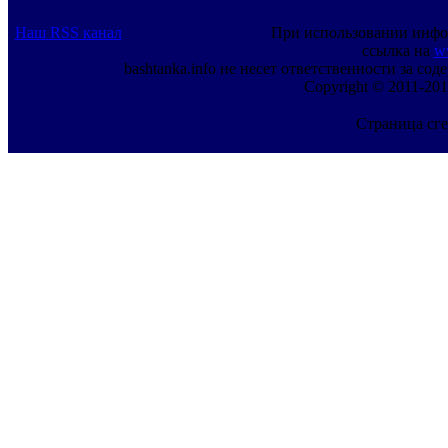
Наш RSS канал
При использовании инфо
ссылка на
w
bashtanka.info не несет ответственности за с
Copyright © 2011-201
Страница сге